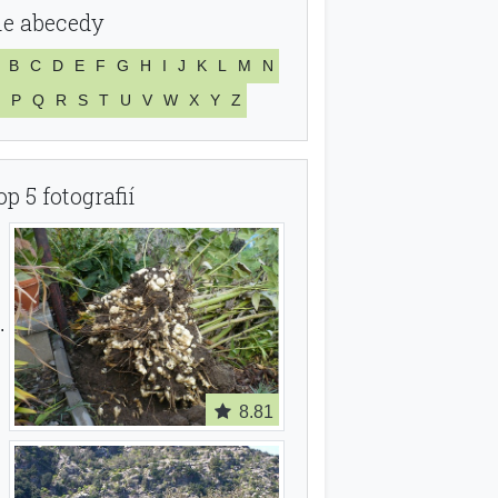
le abecedy
B
C
D
E
F
G
H
I
J
K
L
M
N
P
Q
R
S
T
U
V
W
X
Y
Z
op 5 fotografií
8.81