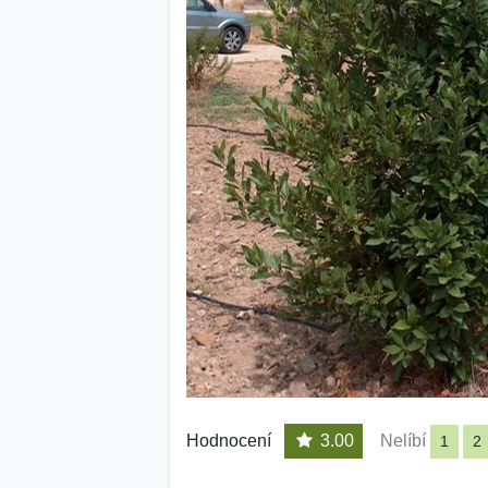
Hodnocení
3.00
Nelíbí
1
2