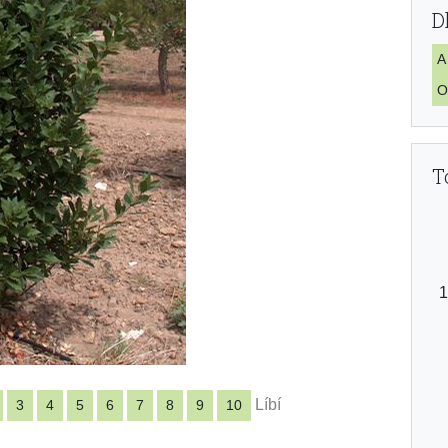
D
A
O
T
Líbí
3
4
5
6
7
8
9
10