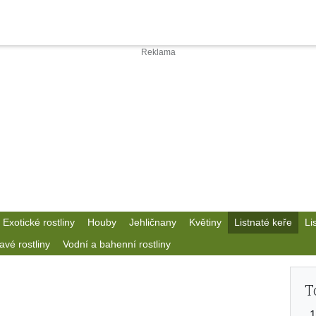
Exotické rostliny
Houby
Jehličnany
Květiny
Listnaté keře
Li
avé rostliny
Vodní a bahenní rostliny
T