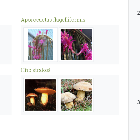
Aporocactus flagelliformis
Hřib strakoš