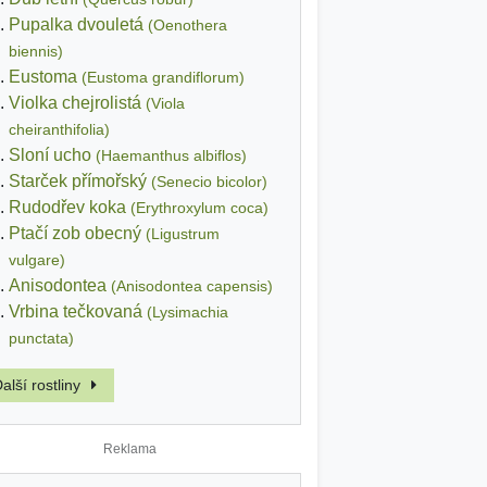
Pupalka dvouletá
(Oenothera
biennis)
Eustoma
(Eustoma grandiflorum)
Violka chejrolistá
(Viola
cheiranthifolia)
Sloní ucho
(Haemanthus albiflos)
Starček přímořský
(Senecio bicolor)
Rudodřev koka
(Erythroxylum coca)
Ptačí zob obecný
(Ligustrum
vulgare)
Anisodontea
(Anisodontea capensis)
Vrbina tečkovaná
(Lysimachia
punctata)
alší rostliny