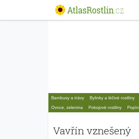
Bambusy a trávy
Bylinky a léčivé rostliny
Ovoce, zelenina
Pokojové rostliny
Popín
Vavřín vznešený