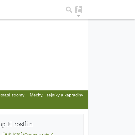
stnaté stromy
Mechy, lišejníky a kapradiny
op 10 rostlin
Dub letní
(Quercus robur)