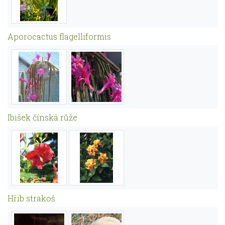
Aporocactus flagelliformis
Ibišek čínská růže
Hřib strakoš