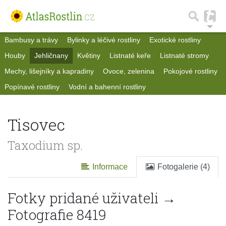
Bambusy a trávy
Bylinky a léčivé rostliny
Exotické rostliny
Houby
Jehličnany
Květiny
Listnaté keře
Listnaté stromy
Mechy, lišejníky a kapradiny
Ovoce, zelenina
Pokojové rostliny
Popínavé rostliny
Vodní a bahenní rostliny
Tisovec
Taxodium sp.
Informace
Fotogalerie (4)
Fotky pridané uživateli →
Fotografie 8419