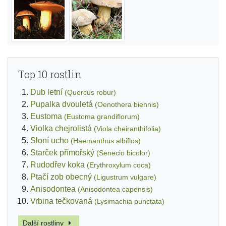
Top 10 rostlin
Dub letní
(Quercus robur)
Pupalka dvouletá
(Oenothera biennis)
Eustoma
(Eustoma grandiflorum)
Violka chejrolistá
(Viola cheiranthifolia)
Sloní ucho
(Haemanthus albiflos)
Starček přímořský
(Senecio bicolor)
Rudodřev koka
(Erythroxylum coca)
Ptačí zob obecný
(Ligustrum vulgare)
Anisodontea
(Anisodontea capensis)
Vrbina tečkovaná
(Lysimachia punctata)
Další rostliny