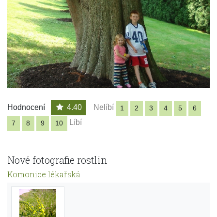
Hodnocení
4.40
Nelíbí
1
2
3
4
5
6
Líbí
7
8
9
10
Nové fotografie rostlin
Komonice lékařská