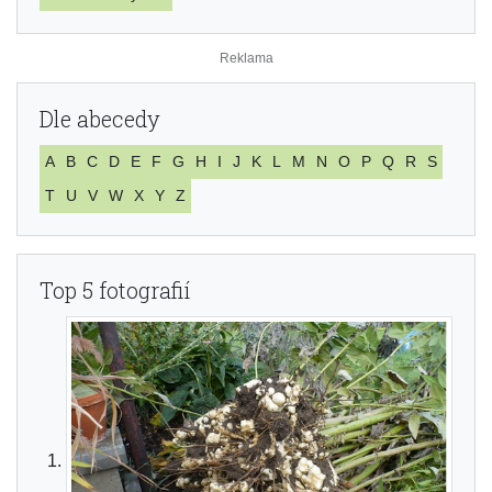
Dle abecedy
A
B
C
D
E
F
G
H
I
J
K
L
M
N
O
P
Q
R
S
T
U
V
W
X
Y
Z
Top 5 fotografií