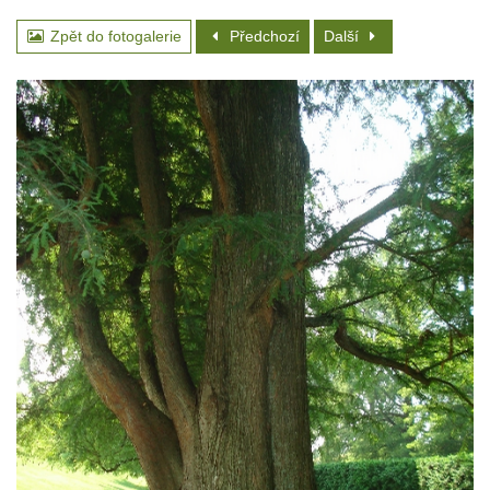
Zpět do fotogalerie
Předchozí
Další