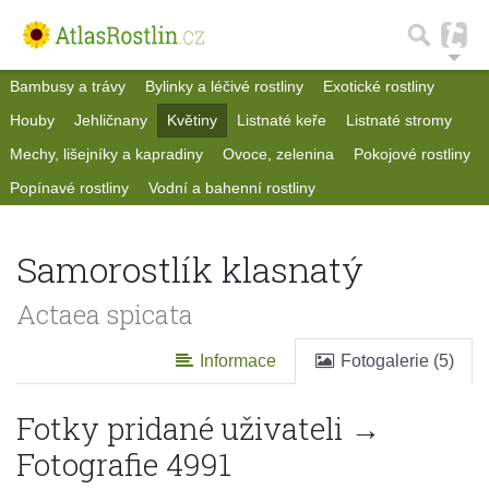
Bambusy a trávy
Bylinky a léčivé rostliny
Exotické rostliny
Houby
Jehličnany
Květiny
Listnaté keře
Listnaté stromy
Mechy, lišejníky a kapradiny
Ovoce, zelenina
Pokojové rostliny
Popínavé rostliny
Vodní a bahenní rostliny
Samorostlík klasnatý
Actaea spicata
Informace
Fotogalerie (5)
Fotky pridané uživateli →
Fotografie 4991