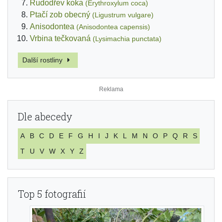
Rudodřev koka
(Erythroxylum coca)
Ptačí zob obecný
(Ligustrum vulgare)
Anisodontea
(Anisodontea capensis)
Vrbina tečkovaná
(Lysimachia punctata)
Další rostliny
Dle abecedy
A
B
C
D
E
F
G
H
I
J
K
L
M
N
O
P
Q
R
S
T
U
V
W
X
Y
Z
Top 5 fotografií