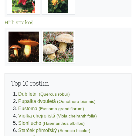
Hřib strakoš
Top 10 rostlin
Dub letní
(Quercus robur)
Pupalka dvouletá
(Oenothera biennis)
Eustoma
(Eustoma grandiflorum)
Violka chejrolistá
(Viola cheiranthifolia)
Sloní ucho
(Haemanthus albiflos)
Starček přímořský
(Senecio bicolor)