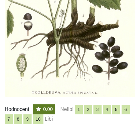
Hodnocení
0.00
Nelíbí
1
2
3
4
5
6
Líbí
7
8
9
10