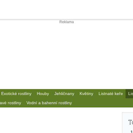
Exotické rostliny
Houby
Jehličnany
Květiny
Listnaté keře
Li
avé rostliny
Vodní a bahenní rostliny
T