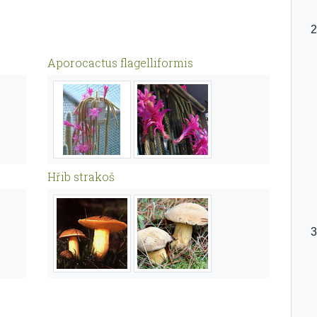
Aporocactus flagelliformis
Hřib strakoš