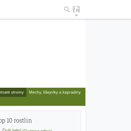
stnaté stromy
Mechy, lišejníky a kapradiny
op 10 rostlin
Dub letní
(Quercus robur)