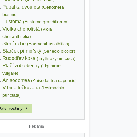
Pupalka dvouletá
(Oenothera
biennis)
Eustoma
(Eustoma grandiflorum)
Violka chejrolistá
(Viola
cheiranthifolia)
Sloní ucho
(Haemanthus albiflos)
Starček přímořský
(Senecio bicolor)
Rudodřev koka
(Erythroxylum coca)
Ptačí zob obecný
(Ligustrum
vulgare)
Anisodontea
(Anisodontea capensis)
Vrbina tečkovaná
(Lysimachia
punctata)
alší rostliny