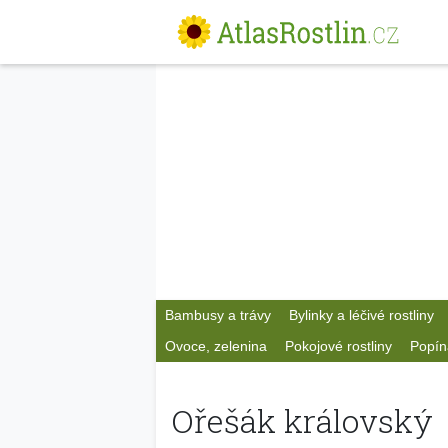
Bambusy a trávy
Bylinky a léčivé rostliny
Ovoce, zelenina
Pokojové rostliny
Popín
Ořešák královský