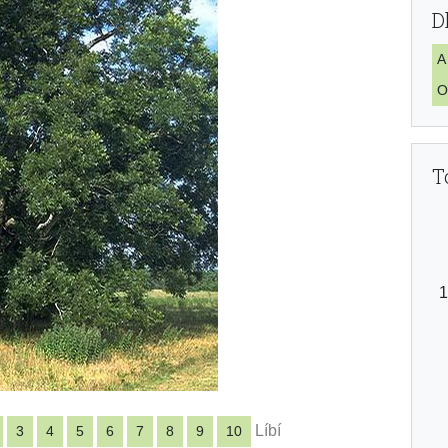
D
A
O
T
Líbí
3
4
5
6
7
8
9
10