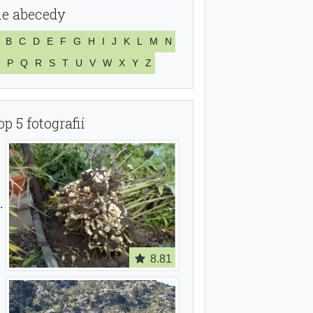
le abecedy
B
C
D
E
F
G
H
I
J
K
L
M
N
P
Q
R
S
T
U
V
W
X
Y
Z
op 5 fotografií
8.81