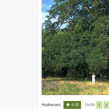
Hodnocení
6.00
Nelíbí
1
2