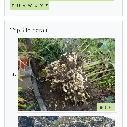
T
U
V
W
X
Y
Z
Top 5 fotografií
8.81