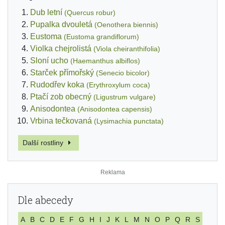
Dub letní
(Quercus robur)
Pupalka dvouletá
(Oenothera biennis)
Eustoma
(Eustoma grandiflorum)
Violka chejrolistá
(Viola cheiranthifolia)
Sloní ucho
(Haemanthus albiflos)
Starček přímořský
(Senecio bicolor)
Rudodřev koka
(Erythroxylum coca)
Ptačí zob obecný
(Ligustrum vulgare)
Anisodontea
(Anisodontea capensis)
Vrbina tečkovaná
(Lysimachia punctata)
Další rostliny
Dle abecedy
A
B
C
D
E
F
G
H
I
J
K
L
M
N
O
P
Q
R
S