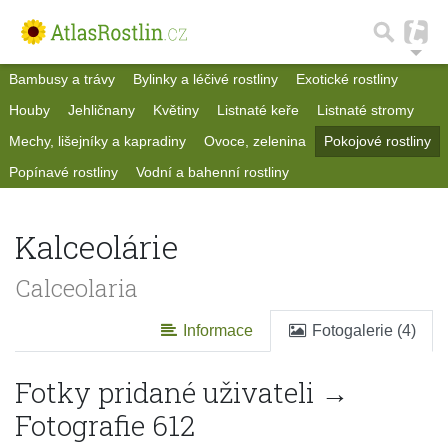
Bambusy a trávy
Bylinky a léčivé rostliny
Exotické rostliny
Houby
Jehličnany
Květiny
Listnaté keře
Listnaté stromy
Mechy, lišejníky a kapradiny
Ovoce, zelenina
Pokojové rostliny
Popínavé rostliny
Vodní a bahenní rostliny
Kalceolárie
Calceolaria
Informace
Fotogalerie (4)
Fotky pridané uživateli →
Fotografie 612