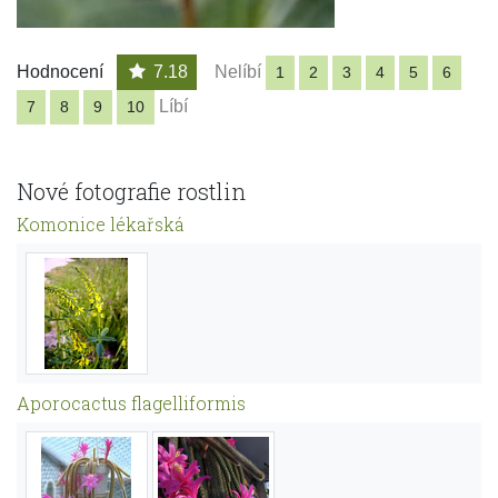
Hodnocení
7.18
Nelíbí
1
2
3
4
5
6
Líbí
7
8
9
10
Nové fotografie rostlin
Komonice lékařská
Aporocactus flagelliformis