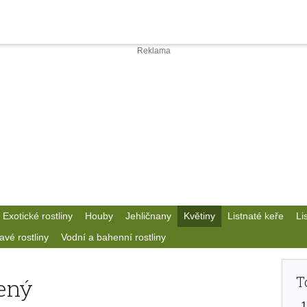
Exotické rostliny
Houby
Jehličnany
Květiny
Listnaté keře
Li
avé rostliny
Vodní a bahenní rostliny
T
ený