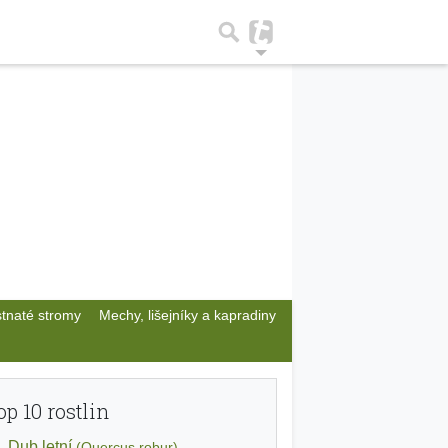
stnaté stromy
Mechy, lišejníky a kapradiny
op 10 rostlin
Dub letní
(Quercus robur)