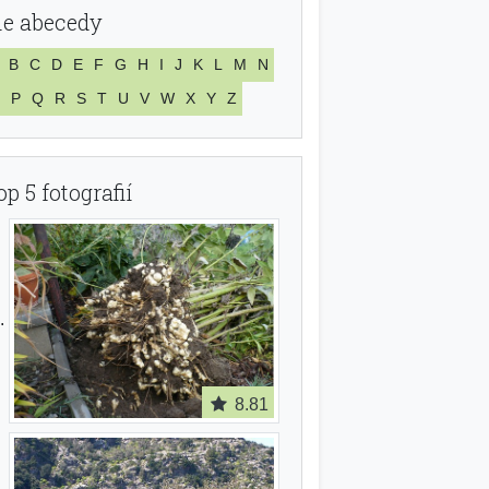
le abecedy
B
C
D
E
F
G
H
I
J
K
L
M
N
P
Q
R
S
T
U
V
W
X
Y
Z
op 5 fotografií
8.81