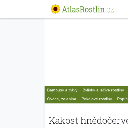
Bambusy a trávy
Bylinky a léčivé rostliny
Ovoce, zelenina
Pokojové rostliny
Popín
Kakost hnědočerv