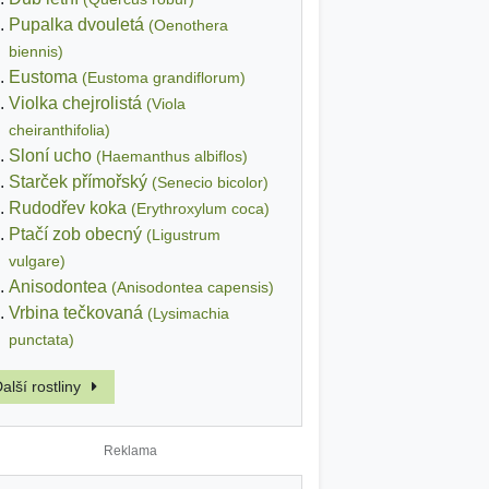
Pupalka dvouletá
(Oenothera
biennis)
Eustoma
(Eustoma grandiflorum)
Violka chejrolistá
(Viola
cheiranthifolia)
Sloní ucho
(Haemanthus albiflos)
Starček přímořský
(Senecio bicolor)
Rudodřev koka
(Erythroxylum coca)
Ptačí zob obecný
(Ligustrum
vulgare)
Anisodontea
(Anisodontea capensis)
Vrbina tečkovaná
(Lysimachia
punctata)
alší rostliny