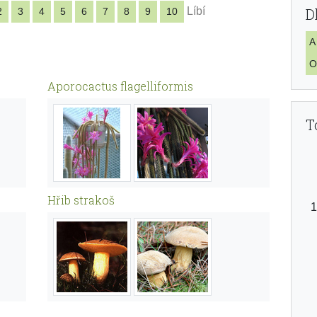
Líbí
D
2
3
4
5
6
7
8
9
10
A
O
Aporocactus flagelliformis
T
Hřib strakoš