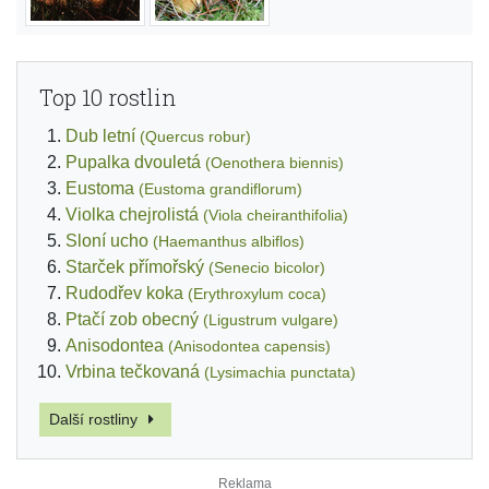
Top 10 rostlin
Dub letní
(Quercus robur)
Pupalka dvouletá
(Oenothera biennis)
Eustoma
(Eustoma grandiflorum)
Violka chejrolistá
(Viola cheiranthifolia)
Sloní ucho
(Haemanthus albiflos)
Starček přímořský
(Senecio bicolor)
Rudodřev koka
(Erythroxylum coca)
Ptačí zob obecný
(Ligustrum vulgare)
Anisodontea
(Anisodontea capensis)
Vrbina tečkovaná
(Lysimachia punctata)
Další rostliny