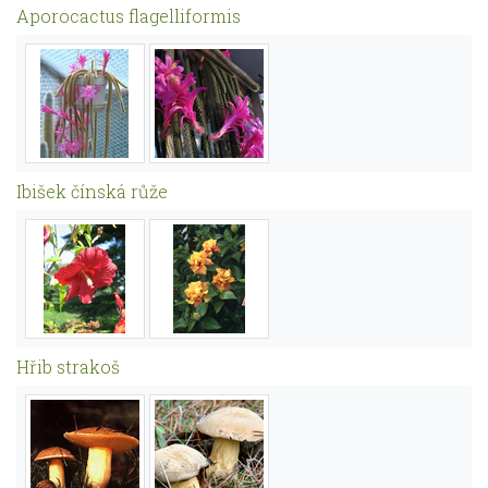
Aporocactus flagelliformis
Ibišek čínská růže
Hřib strakoš