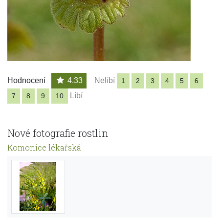
Hodnocení
4.33
Nelíbí
1
2
3
4
5
6
Líbí
7
8
9
10
Nové fotografie rostlin
Komonice lékařská