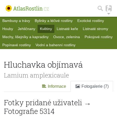
Bambusy a trávy
Bylinky a léčivé rostliny
Exotické rostliny
Houby
Jehličnany
Květiny
Listnaté keře
Listnaté stromy
Mechy, lišejníky a kapradiny
Ovoce, zelenina
Pokojové rostliny
Popínavé rostliny
Vodní a bahenní rostliny
Hluchavka objímavá
Lamium amplexicaule
Informace
Fotogalerie (7)
Fotky pridané uživateli →
Fotografie 5314