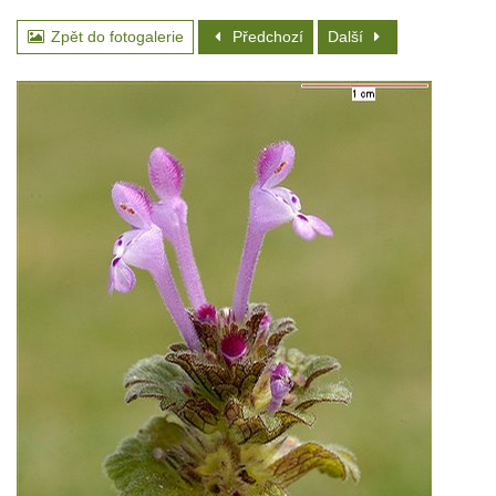
Zpět do fotogalerie
Předchozí
Další