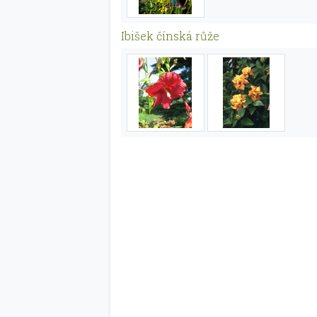
Ibišek čínská růže