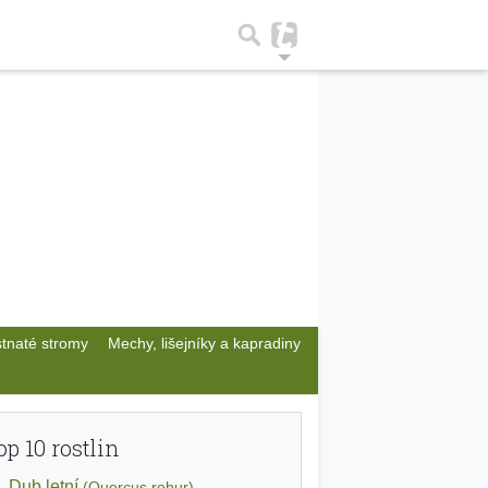
stnaté stromy
Mechy, lišejníky a kapradiny
op 10 rostlin
Dub letní
(Quercus robur)