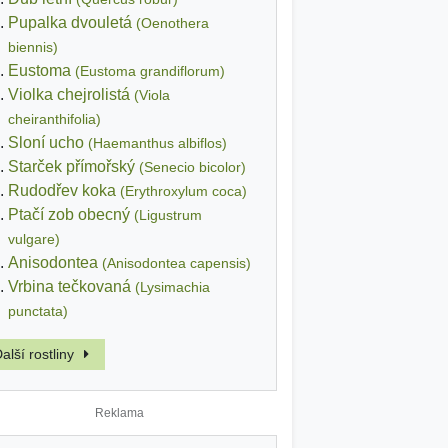
Pupalka dvouletá
(Oenothera
biennis)
Eustoma
(Eustoma grandiflorum)
Violka chejrolistá
(Viola
cheiranthifolia)
Sloní ucho
(Haemanthus albiflos)
Starček přímořský
(Senecio bicolor)
Rudodřev koka
(Erythroxylum coca)
Ptačí zob obecný
(Ligustrum
vulgare)
Anisodontea
(Anisodontea capensis)
Vrbina tečkovaná
(Lysimachia
punctata)
alší rostliny