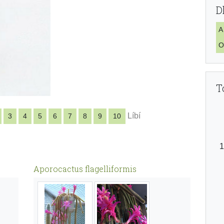
D
A
O
T
Líbí
3
4
5
6
7
8
9
10
Aporocactus flagelliformis