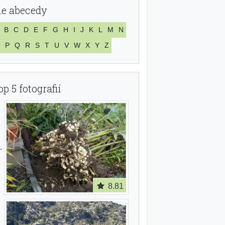
le abecedy
B
C
D
E
F
G
H
I
J
K
L
M
N
P
Q
R
S
T
U
V
W
X
Y
Z
op 5 fotografií
8.81