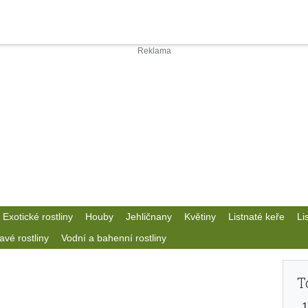
Exotické rostliny
Houby
Jehličnany
Květiny
Listnaté keře
Li
avé rostliny
Vodní a bahenní rostliny
T