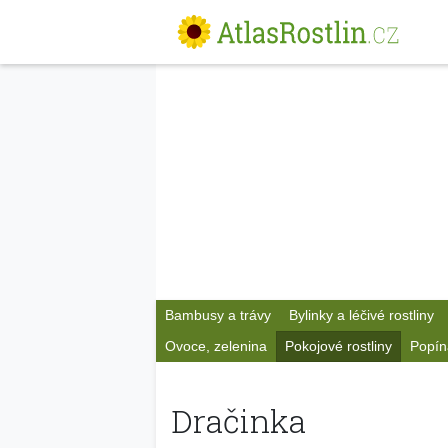
Bambusy a trávy
Bylinky a léčivé rostliny
Ovoce, zelenina
Pokojové rostliny
Popín
Dračinka