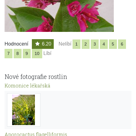
Hodnocení
6.20
Nelíbí
1
2
3
4
5
6
Líbí
7
8
9
10
Nové fotografie rostlin
Komonice lékařská
Aporocactus flagelliformis