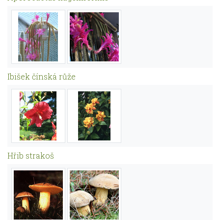
Ibišek čínská růže
Hřib strakoš