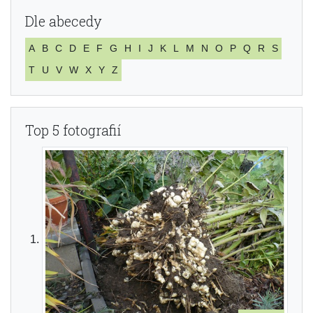
Dle abecedy
A
B
C
D
E
F
G
H
I
J
K
L
M
N
O
P
Q
R
S
T
U
V
W
X
Y
Z
Top 5 fotografií