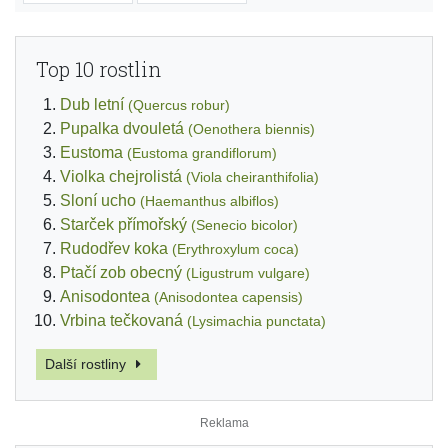
Top 10 rostlin
Dub letní
(Quercus robur)
Pupalka dvouletá
(Oenothera biennis)
Eustoma
(Eustoma grandiflorum)
Violka chejrolistá
(Viola cheiranthifolia)
Sloní ucho
(Haemanthus albiflos)
Starček přímořský
(Senecio bicolor)
Rudodřev koka
(Erythroxylum coca)
Ptačí zob obecný
(Ligustrum vulgare)
Anisodontea
(Anisodontea capensis)
Vrbina tečkovaná
(Lysimachia punctata)
Další rostliny