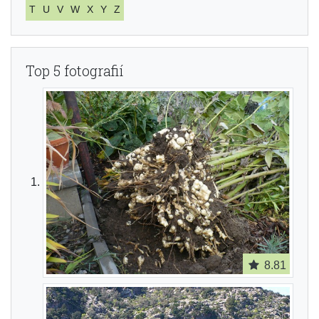
T
U
V
W
X
Y
Z
Top 5 fotografií
8.81