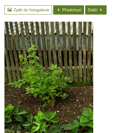
Zpět do fotogalerie
Předchozí
Další