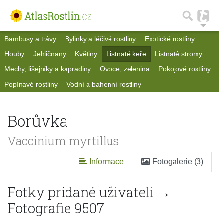
Bambusy a trávy
Bylinky a léčivé rostliny
Exotické rostliny
Houby
Jehličnany
Květiny
Listnaté keře
Listnaté stromy
Mechy, lišejníky a kapradiny
Ovoce, zelenina
Pokojové rostliny
Popínavé rostliny
Vodní a bahenní rostliny
Borůvka
Vaccinium myrtillus
Informace
Fotogalerie (3)
Fotky pridané uživateli →
Fotografie 9507