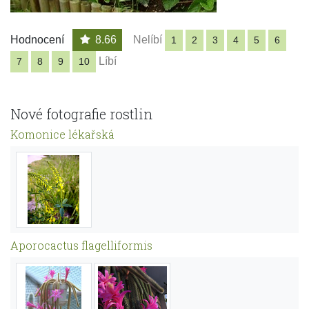
Hodnocení
8.66
Nelíbí
1
2
3
4
5
6
Líbí
7
8
9
10
Nové fotografie rostlin
Komonice lékařská
Aporocactus flagelliformis