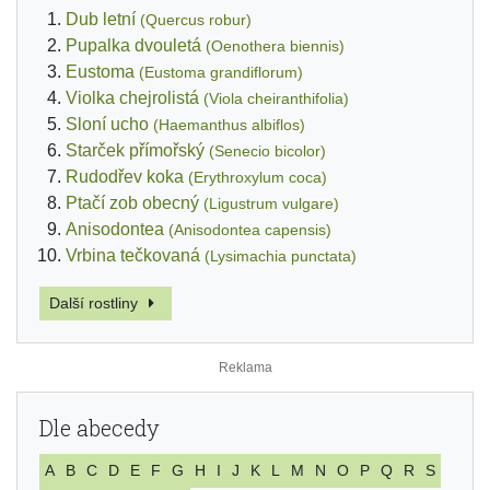
Dub letní
(Quercus robur)
Pupalka dvouletá
(Oenothera biennis)
Eustoma
(Eustoma grandiflorum)
Violka chejrolistá
(Viola cheiranthifolia)
Sloní ucho
(Haemanthus albiflos)
Starček přímořský
(Senecio bicolor)
Rudodřev koka
(Erythroxylum coca)
Ptačí zob obecný
(Ligustrum vulgare)
Anisodontea
(Anisodontea capensis)
Vrbina tečkovaná
(Lysimachia punctata)
Další rostliny
Dle abecedy
A
B
C
D
E
F
G
H
I
J
K
L
M
N
O
P
Q
R
S