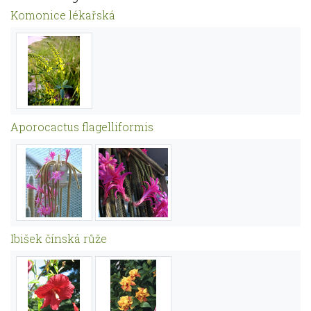
Komonice lékařská
Aporocactus flagelliformis
Ibišek čínská růže