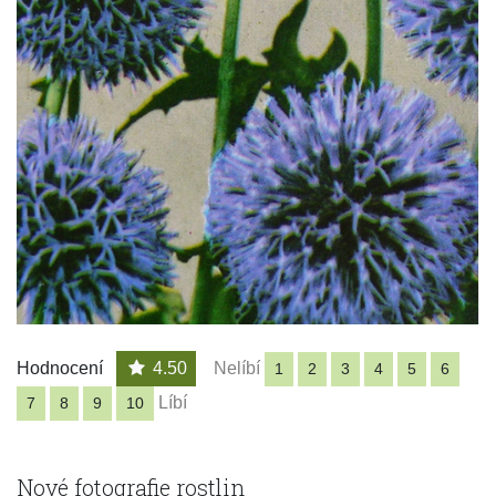
Hodnocení
4.50
Nelíbí
1
2
3
4
5
6
Líbí
7
8
9
10
Nové fotografie rostlin