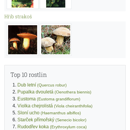
Hřib strakoš
Top 10 rostlin
Dub letní
(Quercus robur)
Pupalka dvouletá
(Oenothera biennis)
Eustoma
(Eustoma grandiflorum)
Violka chejrolistá
(Viola cheiranthifolia)
Sloní ucho
(Haemanthus albiflos)
Starček přímořský
(Senecio bicolor)
Rudodřev koka
(Erythroxylum coca)