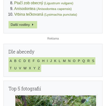
Ptačí zob obecný
(Ligustrum vulgare)
Anisodontea
(Anisodontea capensis)
Vrbina tečkovaná
(Lysimachia punctata)
Další rostliny
Dle abecedy
A
B
C
D
E
F
G
H
I
J
K
L
M
N
O
P
Q
R
S
T
U
V
W
X
Y
Z
Top 5 fotografií