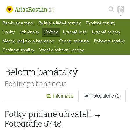
Bambusy a trávy
Bylinky a léčivé rostliny
Exotické rostliny
Houby
Jehličnany
Květiny
Listnaté keře
Listnaté stromy
Mechy, lišejníky a kapradiny
Ovoce, zelenina
Pokojové rostliny
Popínavé rostliny
Vodní a bahenní rostliny
Bělotrn banátský
Echinops banaticus
Informace
Fotogalerie (1)
Fotky pridané uživateli →
Fotografie 5748