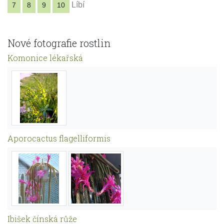
Líbí
7
8
9
10
Nové fotografie rostlin
Komonice lékařská
Aporocactus flagelliformis
Ibišek čínská růže