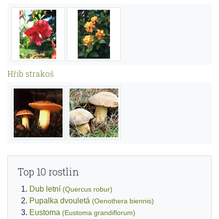
Hřib strakoš
Top 10 rostlin
Dub letní
(Quercus robur)
Pupalka dvouletá
(Oenothera biennis)
Eustoma
(Eustoma grandiflorum)