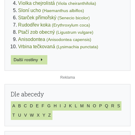
Violka chejrolistá
(Viola cheiranthifolia)
Sloní ucho
(Haemanthus albiflos)
Starček přímořský
(Senecio bicolor)
Rudodřev koka
(Erythroxylum coca)
Ptačí zob obecný
(Ligustrum vulgare)
Anisodontea
(Anisodontea capensis)
Vrbina tečkovaná
(Lysimachia punctata)
Další rostliny
Dle abecedy
A
B
C
D
E
F
G
H
I
J
K
L
M
N
O
P
Q
R
S
T
U
V
W
X
Y
Z