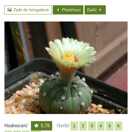
Zpět do fotogalerie
Předchozí
Další
Hodnocení
5.78
Nelíbí
1
2
3
4
5
6