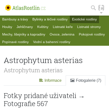
Bambusy a trávy
Bylinky a léčivé rostliny
Exotické rostliny
Houby
Jehličnany
Květiny
Listnaté keře
Listnaté stromy
Mechy, lišejníky a kapradiny
Ovoce, zelenina
Pokojové rostliny
Popínavé rostliny
Vodní a bahenní rostliny
Astrophytum asterias
Astrophytum asterias
Informace
Fotogalerie (7)
Fotky pridané uživateli →
Fotografie 567