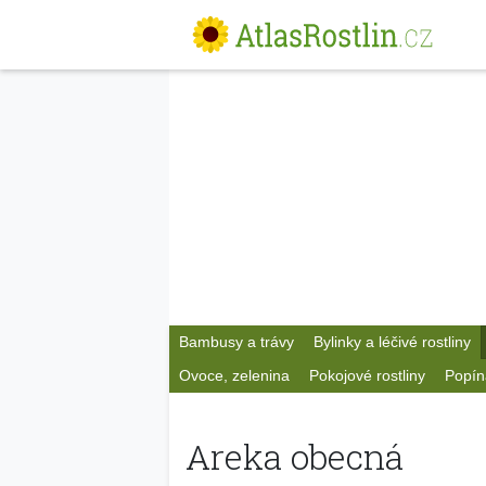
Bambusy a trávy
Bylinky a léčivé rostliny
Ovoce, zelenina
Pokojové rostliny
Popín
Areka obecná