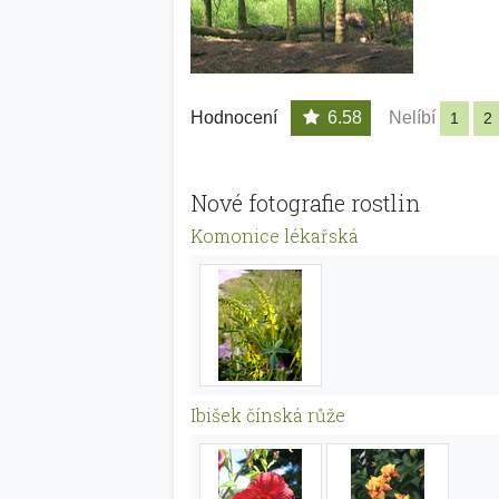
Hodnocení
6.58
Nelíbí
1
2
Nové fotografie rostlin
Komonice lékařská
Ibišek čínská růže