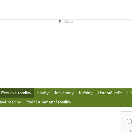
Exotické rostliny
Houby
Jehličnany
Květiny
Listnaté keře
Li
avé rostliny
Vodní a bahenní rostliny
T