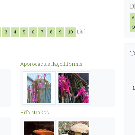
D
A
O
Líbí
3
4
5
6
7
8
9
10
T
Aporocactus flagelliformis
Hřib strakoš