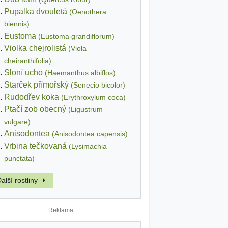
Pupalka dvouletá
(Oenothera
biennis)
Eustoma
(Eustoma grandiflorum)
Violka chejrolistá
(Viola
cheiranthifolia)
Sloní ucho
(Haemanthus albiflos)
Starček přímořský
(Senecio bicolor)
Rudodřev koka
(Erythroxylum coca)
Ptačí zob obecný
(Ligustrum
vulgare)
Anisodontea
(Anisodontea capensis)
Vrbina tečkovaná
(Lysimachia
punctata)
alší rostliny