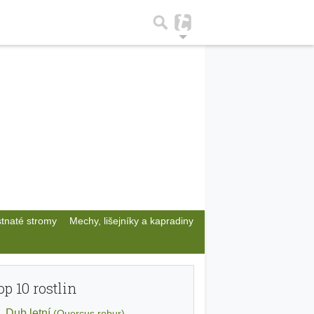
stnaté stromy
Mechy, lišejníky a kapradiny
op 10 rostlin
Dub letní
(Quercus robur)