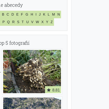
le abecedy
B
C
D
E
F
G
H
I
J
K
L
M
N
P
Q
R
S
T
U
V
W
X
Y
Z
op 5 fotografií
8.81