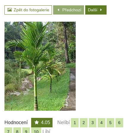
Zpět do fotogalerie
Předchozí
Další
Hodnocení
4.05
Nelíbí
1
2
3
4
5
6
Líbí
7
8
9
10