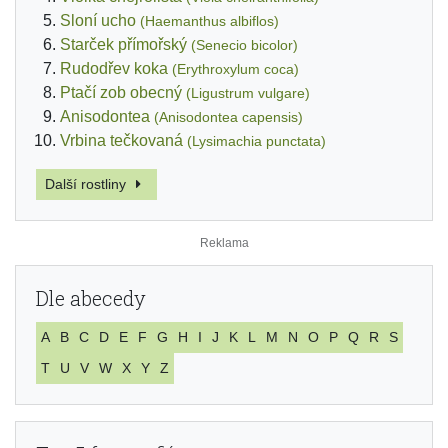
Sloní ucho
(Haemanthus albiflos)
Starček přímořský
(Senecio bicolor)
Rudodřev koka
(Erythroxylum coca)
Ptačí zob obecný
(Ligustrum vulgare)
Anisodontea
(Anisodontea capensis)
Vrbina tečkovaná
(Lysimachia punctata)
Další rostliny
Dle abecedy
A
B
C
D
E
F
G
H
I
J
K
L
M
N
O
P
Q
R
S
T
U
V
W
X
Y
Z