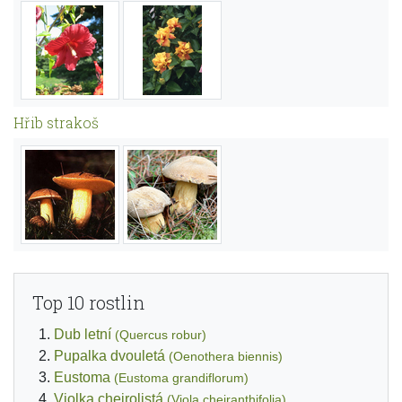
Hřib strakoš
Top 10 rostlin
Dub letní
(Quercus robur)
Pupalka dvouletá
(Oenothera biennis)
Eustoma
(Eustoma grandiflorum)
Violka chejrolistá
(Viola cheiranthifolia)