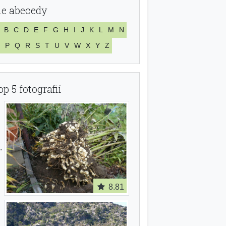
le abecedy
B
C
D
E
F
G
H
I
J
K
L
M
N
P
Q
R
S
T
U
V
W
X
Y
Z
op 5 fotografií
8.81