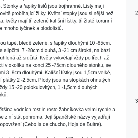
 Stonky a řapíky listů jsou trojhranné. Listy mají
vitě probíhající žilky. Květní stopky jsou silnější než
, květy mají tři zelené kališní lístky, tři žluté korunní
 a mnoho tyčinek a plodolistů.
jsou tupé, bledě zelené, s řapíky dlouhými 10 -85cm,
je elipčitá, 7 -28cm dlouhá, 3 -21 cm široká, na bázi
uhlená až srdčitá. Květy vykvétají vždy po třech až
ti v okolíku na konci 25 -75cm dlouhého stonku, se
mi 3 -8cm dlouhými. Kališní lístky jsou 1,5cm velké,
í plátky 2 -2,5cm. Plody jsou na stopkách ohnutých
vždy 15 -20 polokulovitých, 1 -1,5cm dlouhých
řků.
ětšina vodních rostlin roste žabníkovka velmi rychle a
e z ní stát pohroma. Její španělské názvy vyjadřují
i opovržení (Cebolla de chucho, Hoja de Buitre).