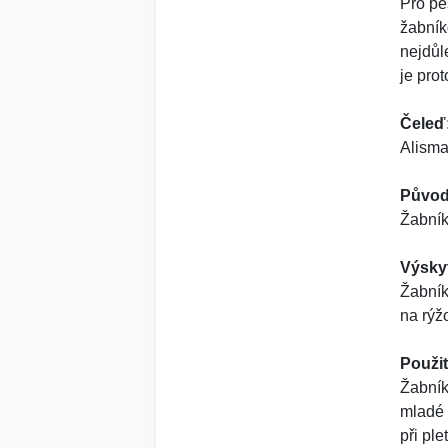
Pro pě
žabník
nejdůl
je pro
Čeleď
Alisma
Původ
Žabník
Výsky
Žabník
na rýž
Použit
Žabník
mladé l
při ple