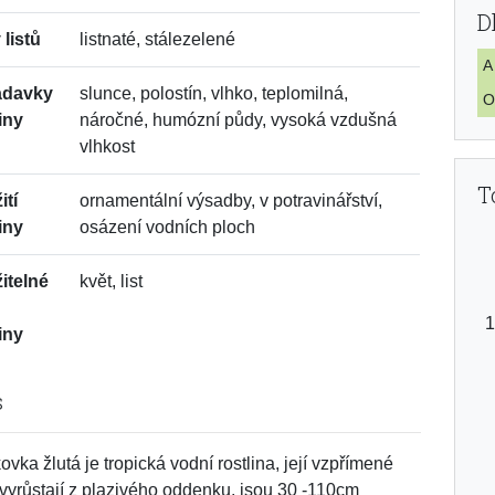
D
 listů
listnaté, stálezelené
A
adavky
slunce, polostín, vlhko, teplomilná,
O
iny
náročné, humózní půdy, vysoká vzdušná
vlhkost
T
ití
ornamentální výsadby, v potravinářství,
iny
osázení vodních ploch
itelné
květ, list
i
iny
s
ovka žlutá je tropická vodní rostlina, její vzpřímené
 vyrůstají z plazivého oddenku, jsou 30 -110cm