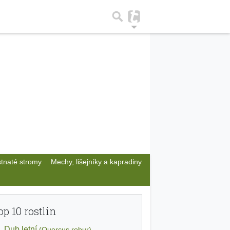
stnaté stromy
Mechy, lišejníky a kapradiny
op 10 rostlin
Dub letní
(Quercus robur)