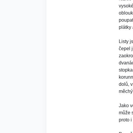
vysoké.
oblouko
poupata
plátky
Listy 
čepel 
zaokro
dvanác
stopka
korunn
dolů, 
měchý
Jako v
může s
proto 