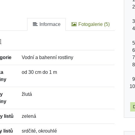
Informace
Fotogalerie (5)
l
gorie
Vodní a bahenní rostliny
ka
od 30 cm do 1 m
iny
vy
žlutá
iny
D
y listů
zelená
y listů
srdčité, okrouhlé