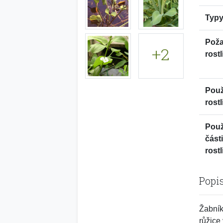
Typy
Pož
+2
rostl
Použ
rostl
Použ
část
rostl
Popi
Žabník
růžice