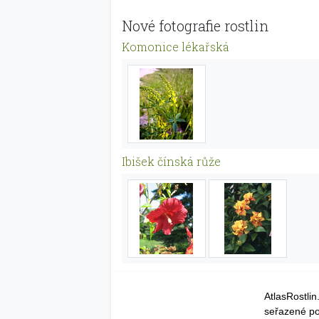
Nové fotografie rostlin
Komonice lékařská
Ibišek čínská růže
AtlasRostli
seřazené po