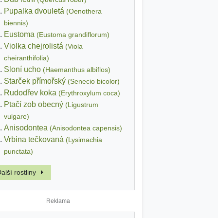
Pupalka dvouletá
(Oenothera
biennis)
Eustoma
(Eustoma grandiflorum)
Violka chejrolistá
(Viola
cheiranthifolia)
Sloní ucho
(Haemanthus albiflos)
Starček přímořský
(Senecio bicolor)
Rudodřev koka
(Erythroxylum coca)
Ptačí zob obecný
(Ligustrum
vulgare)
Anisodontea
(Anisodontea capensis)
Vrbina tečkovaná
(Lysimachia
punctata)
alší rostliny