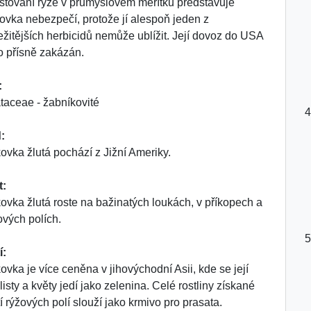
stování rýže v průmyslovém měřítku představuje
ovka nebezpečí, protože jí alespoň jeden z
ežitějších herbicidů nemůže ublížit. Její dovoz do USA
to přísně zakázán.
:
taceae - žabníkovité
:
ovka žlutá pochází z Jižní Ameriky.
t:
ovka žlutá roste na bažinatých loukách, v příkopech a
ových polích.
í:
ovka je více ceněna v jihovýchodní Asii, kde se její
isty a květy jedí jako zelenina. Celé rostliny získané
tí rýžových polí slouží jako krmivo pro prasata.