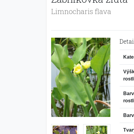
Limnocharis flava
Detai
Kate
Výš
rostl
Bar
rostl
Barv
Tvar