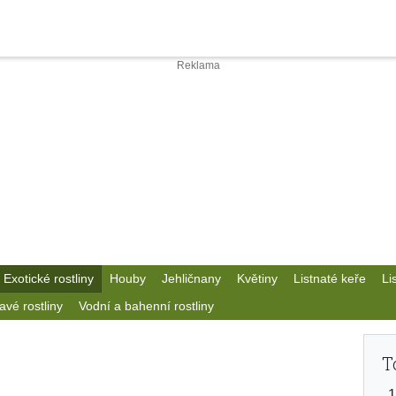
Exotické rostliny
Houby
Jehličnany
Květiny
Listnaté keře
Li
avé rostliny
Vodní a bahenní rostliny
T