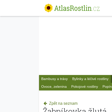
Bambusy a trávy
Bylinky a léčivé rostliny
Ovoce, zelenina
Pokojové rostliny
Popín
Zpět na seznam
Žabníkovka žlutá