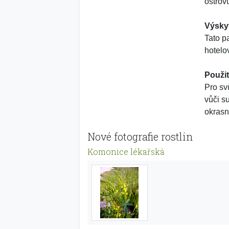
ostrov
Výsky
Tato p
hotelo
Použit
Pro sv
vůči s
okrasn
Nové fotografie rostlin
Komonice lékařská