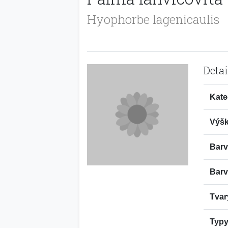
Hyophorbe lagenicaulis
Detai
Kate
Výšk
Barv
Barv
Tvar
Typy