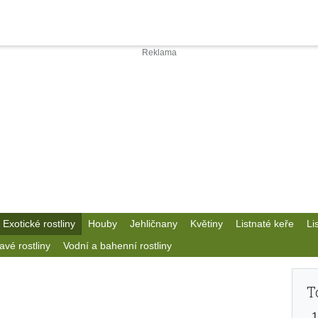
Exotické rostliny
Houby
Jehličnany
Květiny
Listnaté keře
Li
avé rostliny
Vodní a bahenní rostliny
T