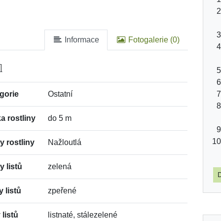
Informace
Fotogalerie (0)
l
gorie
Ostatní
a rostliny
do 5 m
y rostliny
Nažloutlá
y listů
zelená
D
y listů
zpeřené
 listů
listnaté, stálezelené