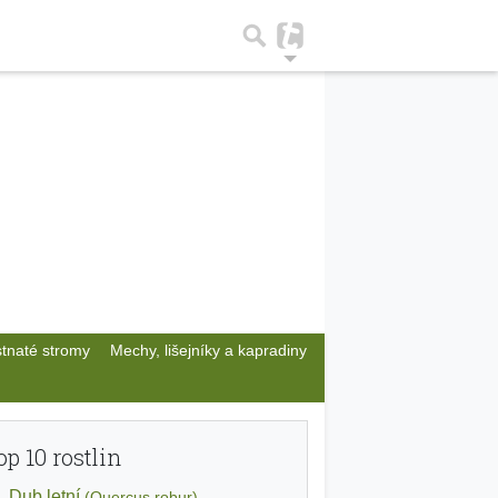
stnaté stromy
Mechy, lišejníky a kapradiny
op 10 rostlin
Dub letní
(Quercus robur)