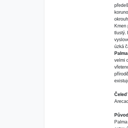
předeš
koruno
okrouh
Kmen p
tlustý
vyslov
úzká čá
Palma 
velmi 
vřeten
přírod
existu
Čeleď
Arecac
Původ
Palma 