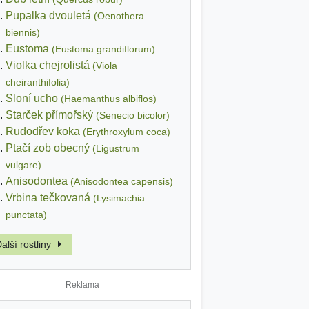
Pupalka dvouletá
(Oenothera
biennis)
Eustoma
(Eustoma grandiflorum)
Violka chejrolistá
(Viola
cheiranthifolia)
Sloní ucho
(Haemanthus albiflos)
Starček přímořský
(Senecio bicolor)
Rudodřev koka
(Erythroxylum coca)
Ptačí zob obecný
(Ligustrum
vulgare)
Anisodontea
(Anisodontea capensis)
Vrbina tečkovaná
(Lysimachia
punctata)
alší rostliny