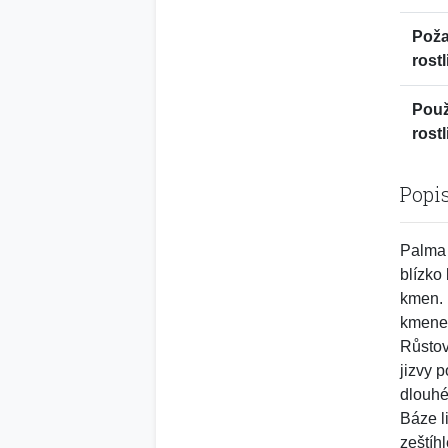
Pož
rostl
Použ
rostl
Popi
Palma 
blízko
kmen. 
kmene.
Růstov
jizvy 
dlouhé
Báze l
zeštíh