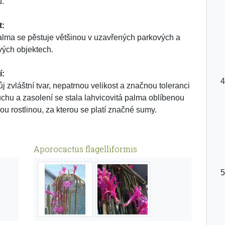
ů.
t:
alma se pěstuje většinou v uzavřených parkových a
vých objektech.
í:
ůj zvláštní tvar, nepatrnou velikost a značnou toleranci
uchu a zasolení se stala lahvicovitá palma oblíbenou
ou rostlinou, za kterou se platí značné sumy.
Aporocactus flagelliformis