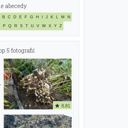
le abecedy
B
C
D
E
F
G
H
I
J
K
L
M
N
P
Q
R
S
T
U
V
W
X
Y
Z
op 5 fotografií
8.81