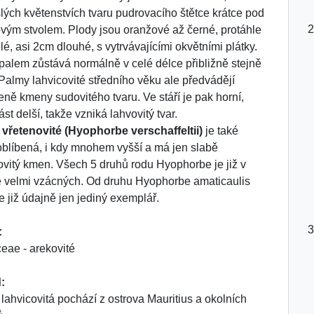
lých květenstvích tvaru pudrovacího štětce krátce pod
vým stvolem. Plody jsou oranžové až černé, protáhle
lé, asi 2cm dlouhé, s vytrvávajícími okvětními plátky.
alem zůstává normálně v celé délce přibližně stejně
. Palmy lahvicovité středního věku ale předvádějí
eně kmeny sudovitého tvaru. Ve stáří je pak horní,
st delší, takže vzniká lahvovitý tvar.
vřetenovité (Hyophorbe verschaffeltii)
je také
oblíbená, i kdy mnohem vyšší a má jen slabě
ovitý kmen. Všech 5 druhů rodu Hyophorbe je již v
ě velmi vzácných. Od druhu Hyophorbe amaticaulis
je již údajně jen jediný exemplář.
:
eae - arekovité
:
lahvicovitá pochází z ostrova Mauritius a okolních