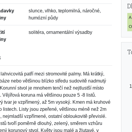
D
adavky
slunce, vlhko, teplomilná, náročné,
A
iny
humózní půdy
O
ití
solitéra, ornamentální výsadby
iny
T
s
lahvicovitá patří mezi stromovité palmy. Má krátký,
 báze nebo většinou blízko středu sudovitě nadmutý
Korunní stvol je mnohem tenčí než nejtlustší místo
 Vějířová koruna má většinou pouze 5 -8 listů.
ý tvar je vzpřímený, až 5m vysoký. Kmen má kruhové
po listech. Listy jsou zpeřené, většinou méně než 2m
, nejmladší vzpřímené, ostatní obloukovitě převislé.
istů tvoří poměrně dlouhý, zelený, směrem vzhůru
lený korunový stvol. Květy jsou malé a žlutavé, v