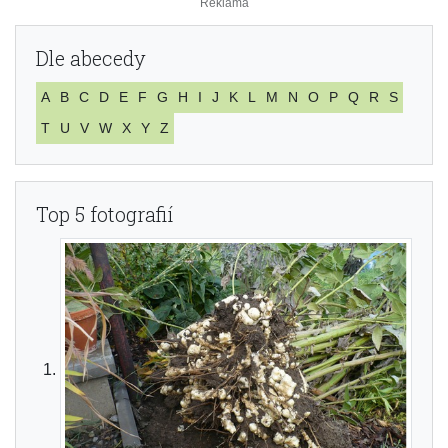
Dle abecedy
A
B
C
D
E
F
G
H
I
J
K
L
M
N
O
P
Q
R
S
T
U
V
W
X
Y
Z
Top 5 fotografií