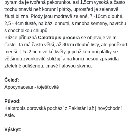
pyramida je tvořená pakorunkou asi 1,5cm vysoká a často
trochu tmavší než korunní plátky, uprostřed je zelenavě
žlutá blizna. Plody jsou modravě zelené, 7 -10cm dlouhé,
2,5 - 4cm tlusté, na bázi ohnuté, s mnoha semeny, navrchu
s chocholkou chlupů.
Blízce příbuzná
Calotropis procera
se objevuje velmi
často. Ta má často větší, až 30cm dlouhé listy, ale poněkud
menší, 1,5 -2,5cm velké květy, jejichž korunní plátky se
většinou zvonkovitě sbližují a na konci nesou zpravidla
zřetelně odlišenou, tmavě fialovou skvrnu.
Čeleď:
Apocynaceae - toješťovité
Původ:
Kalotropis obrovská pochází z Pakistáni až jihovýchodní
Asie.
Výskyt: