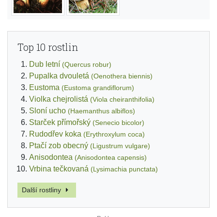
Top 10 rostlin
Dub letní
(Quercus robur)
Pupalka dvouletá
(Oenothera biennis)
Eustoma
(Eustoma grandiflorum)
Violka chejrolistá
(Viola cheiranthifolia)
Sloní ucho
(Haemanthus albiflos)
Starček přímořský
(Senecio bicolor)
Rudodřev koka
(Erythroxylum coca)
Ptačí zob obecný
(Ligustrum vulgare)
Anisodontea
(Anisodontea capensis)
Vrbina tečkovaná
(Lysimachia punctata)
Další rostliny