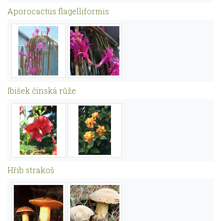
Aporocactus flagelliformis
Ibišek čínská růže
Hřib strakoš