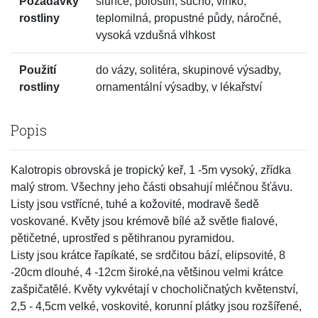
Požadavky
slunce, polostín, sucho, vlhko,
rostliny
teplomilná, propustné půdy, náročné,
vysoká vzdušná vlhkost
Použití
do vázy, solitéra, skupinové výsadby,
rostliny
ornamentální výsadby, v lékařství
Popis
Kalotropis obrovská je tropický keř, 1 -5m vysoký, zřídka
malý strom. Všechny jeho části obsahují mléčnou šťávu.
Listy jsou vstřícné, tuhé a kožovité, modravě šedě
voskované. Květy jsou krémově bílé až světle fialové,
pětičetné, uprostřed s pětihranou pyramidou.
Listy jsou krátce řapíkaté, se srdčitou bází, elipsovité, 8
-20cm dlouhé, 4 -12cm široké,na většinou velmi krátce
zašpičatělé. Květy vykvétají v chocholičnatých květenství,
2,5 - 4,5cm velké, voskovité, korunní plátky jsou rozšířené,