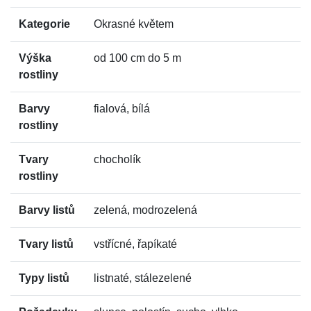
Kategorie
Okrasné květem
Výška
od 100 cm do 5 m
rostliny
Barvy
fialová, bílá
rostliny
Tvary
chocholík
rostliny
Barvy listů
zelená, modrozelená
Tvary listů
vstřícné, řapíkaté
Typy listů
listnaté, stálezelené