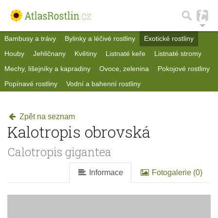
Bambusy a trávy
Bylinky a léčivé rostliny
Exotické rostliny
Houby
Jehličnany
Květiny
Listnaté keře
Listnaté stromy
Mechy, lišejníky a kapradiny
Ovoce, zelenina
Pokojové rostliny
Popínavé rostliny
Vodní a bahenní rostliny
Zpět na seznam
Kalotropis obrovská
Calotropis gigantea
Informace
Fotogalerie (0)