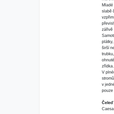
Mladé 
slabě 
vzpřim
převis
zářivě
Samotn
plátky
širší n
trubku
ohnuté
zřídka.
V plné
stromů
v jedn
pouze 
Čeleď
Caesal