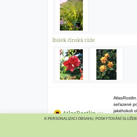
Ibišek čínská růže
AtlasRostli
seřazené po
jakéhokoli 
K PERSONALIZACI OBSAHU, POSKYTOVÁNÍ SLUŽEB 
© 2026 Atla
reklama
·