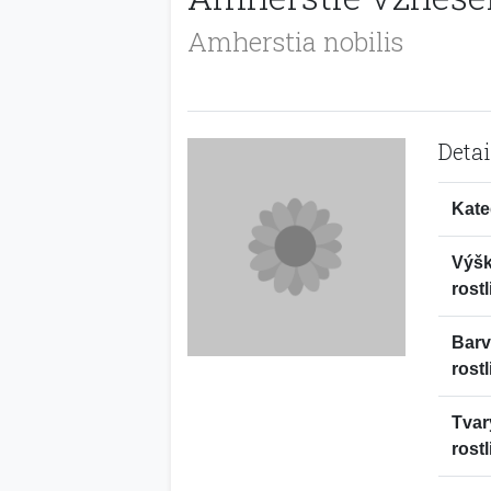
Amherstia nobilis
Detai
Kate
Výš
rostl
Bar
rostl
Tvar
rostl