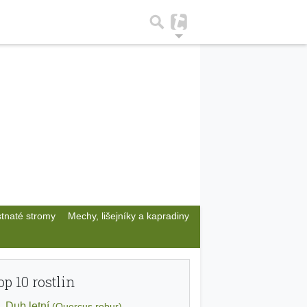
stnaté stromy
Mechy, lišejníky a kapradiny
op 10 rostlin
Dub letní
(Quercus robur)