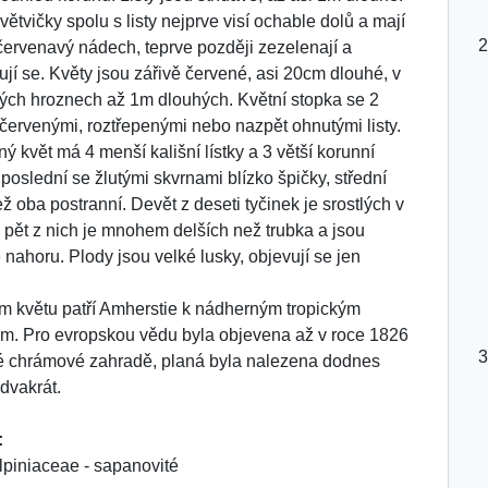
větvičky spolu s listy nejprve visí ochable dolů a mají
červenavý nádech, teprve později zezelenají a
ují se. Květy jsou zářivě červené, asi 20cm dlouhé, v
lých hroznech až 1m dlouhých. Květní stopka se 2
 červenými, roztřepenými nebo nazpět ohnutými listy.
ý květ má 4 menší kališní lístky a 3 větší korunní
, poslední se žlutými skvrnami blízko špičky, střední
ež oba postranní. Devět z deseti tyčinek je srostlých v
, pět z nich je mnohem delších než trubka a jsou
 nahoru. Plody jsou velké lusky, objevují se jen
m květu patří Amherstie k nádherným tropickým
m. Pro evropskou vědu byla objevena až v roce 1826
é chrámové zahradě, planá byla nalezena dodnes
dvakrát.
:
piniaceae - sapanovité