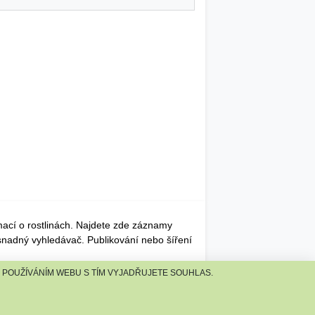
mací o rostlinách. Najdete zde záznamy
 snadný vyhledávač. Publikování nebo šíření
. POUŽÍVÁNÍM WEBU S TÍM VYJADŘUJETE SOUHLAS.