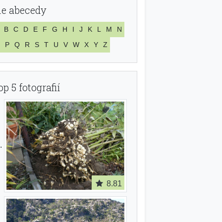
le abecedy
B
C
D
E
F
G
H
I
J
K
L
M
N
P
Q
R
S
T
U
V
W
X
Y
Z
op 5 fotografií
8.81