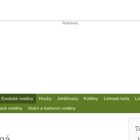
Exotické rostliny
Houby
Jehličnany
Květiny
Listnaté keře
Li
avé rostliny
Vodní a bahenní rostliny
T
ná