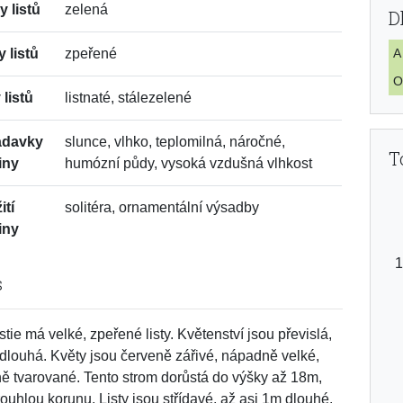
y listů
zelená
D
y listů
zpeřené
A
O
 listů
listnaté, stálezelené
adavky
slunce, vlhko, teplomilná, náročné,
T
iny
humózní půdy, vysoká vzdušná vlhkost
ití
solitéra, ornamentální výsadby
iny
s
tie má velké, zpeřené listy. Květenství jsou převislá,
dlouhá. Květy jsou červeně zářivé, nápadně velké,
ně tvarované. Tento strom dorůstá do výšky až 18m,
ouhlou korunu. Listy jsou střídavé, až asi 1m dlouhé.