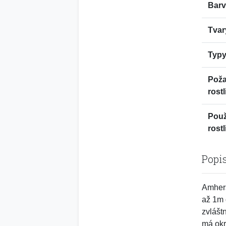
Barv
Tvar
Typy
Pož
rostl
Použ
rostl
Popi
Amhers
až 1m 
zvlášt
má okr