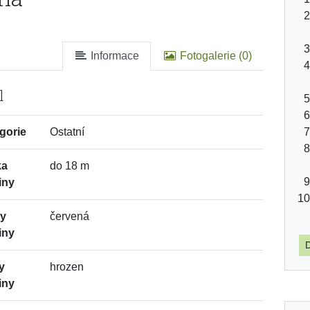
Informace
Fotogalerie (0)
l
gorie
Ostatní
ka
do 18 m
iny
vy
červená
iny
D
y
hrozen
iny