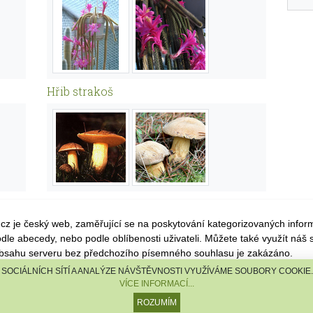
Hřib strakoš
n.cz je český web, zaměřující se na poskytování kategorizovaných infor
dle abecedy, nebo podle oblíbenosti uživateli. Můžete také využít náš
obsahu serveru bez předchozího písemného souhlasu je zakázáno.
SOCIÁLNÍCH SÍTÍ A ANALÝZE NÁVŠTĚVNOSTI VYUŽÍVÁME SOUBORY COOKIE
sRostlin.cz |
TISCALI MEDIA, a.s.
|
Člen skupiny DIGNITY, s.r.o.
VÍCE INFORMACÍ...
kontakt
ROZUMÍM