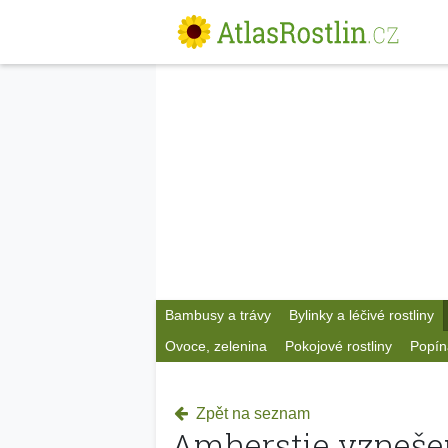
Bambusy a trávy
Bylinky a léčivé rostliny
Ovoce, zelenina
Pokojové rostliny
Popín
Zpět na seznam
Amherstie vzneše