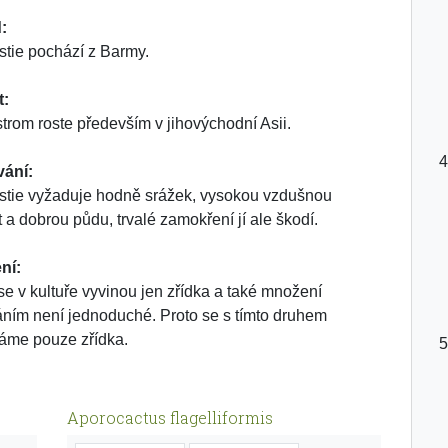
:
tie pochází z Barmy.
t:
strom roste především v jihovýchodní Asii.
vání:
tie vyžaduje hodně srážek, vysokou vzdušnou
t a dobrou půdu, trvalé zamokření jí ale škodí.
ní:
se v kultuře vyvinou jen zřídka a také množení
áním není jednoduché. Proto se s tímto druhem
áme pouze zřídka.
Aporocactus flagelliformis