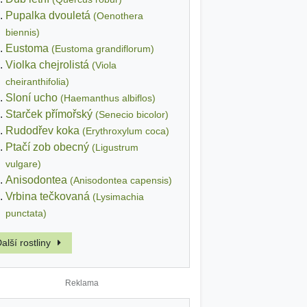
Pupalka dvouletá
(Oenothera
biennis)
Eustoma
(Eustoma grandiflorum)
Violka chejrolistá
(Viola
cheiranthifolia)
Sloní ucho
(Haemanthus albiflos)
Starček přímořský
(Senecio bicolor)
Rudodřev koka
(Erythroxylum coca)
Ptačí zob obecný
(Ligustrum
vulgare)
Anisodontea
(Anisodontea capensis)
Vrbina tečkovaná
(Lysimachia
punctata)
alší rostliny