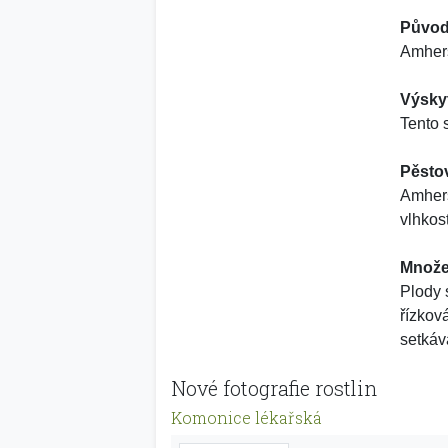
Původ
Amhers
Výsky
Tento 
Pěsto
Amhers
vlhkos
Množe
Plody 
řízkov
setkáv
Nové fotografie rostlin
Komonice lékařská