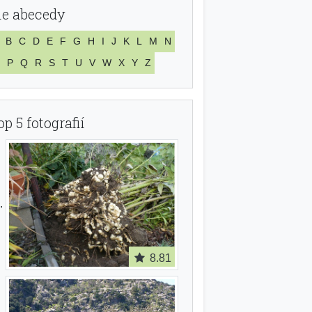
le abecedy
B
C
D
E
F
G
H
I
J
K
L
M
N
P
Q
R
S
T
U
V
W
X
Y
Z
op 5 fotografií
8.81