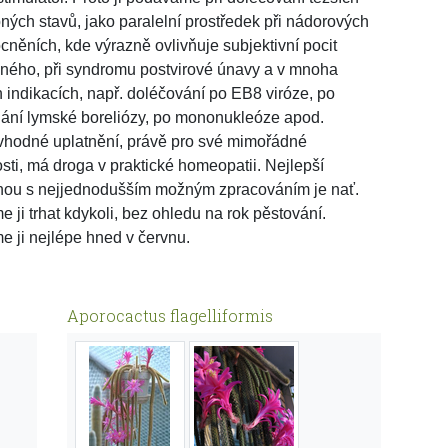
ných stavů, jako paralelní prostředek při nádorových
něních, kde výrazně ovlivňuje subjektivní pocit
ého, při syndromu postvirové únavy a v mnoha
h indikacích, např. doléčování po EB8 viróze, po
ání lymské boreliózy, po mononukleóze apod.
vhodné uplatnění, právě pro své mimořádné
osti, má droga v praktické homeopatii. Nejlepší
nou s nejjednodušším možným zpracováním je nať.
 ji trhat kdykoli, bez ohledu na rok pěstování.
me ji nejlépe hned v červnu.
Aporocactus flagelliformis