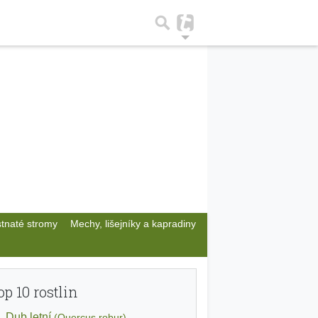
stnaté stromy
Mechy, lišejníky a kapradiny
op 10 rostlin
Dub letní
(Quercus robur)