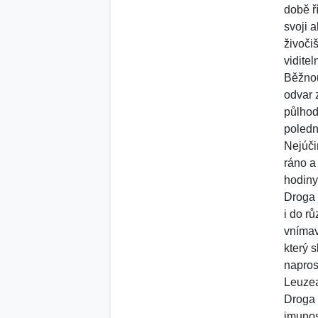
době ř
svoji 
živoči
viditel
Běžnou
odvar 
půlhod
poledn
Nejúči
ráno a
hodiny
Droga 
i do r
vnímav
který 
napros
Leuze
Droga 
imunos