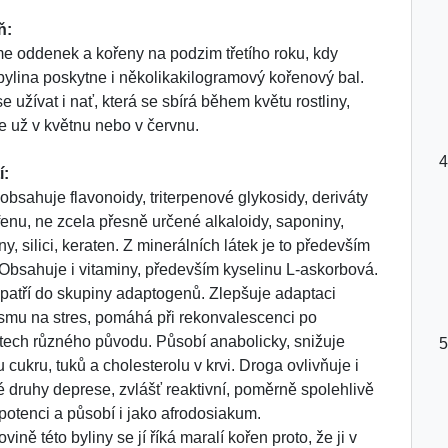
ň:
me oddenek a kořeny na podzim třetího roku, kdy
bylina poskytne i několikakilogramový kořenový bal.
e užívat i nať, která se sbírá během květu rostliny,
e už v květnu nebo v červnu.
í:
obsahuje flavonoidy, triterpenové glykosidy, deriváty
fenu, ne zcela přesně určené alkaloidy, saponiny,
iny, silici, keraten. Z minerálních látek je to především
. Obsahuje i vitaminy, především kyselinu L-askorbová.
patří do skupiny adaptogenů. Zlepšuje adaptaci
smu na stres, pomáhá při rekonvalescenci po
tech různého původu. Působí anabolicky, snižuje
 cukru, tuků a cholesterolu v krvi. Droga ovlivňuje i
é druhy deprese, zvlášť reaktivní, poměrně spolehlivě
mpotenci a působí i jako afrodosiakum.
ině této byliny se jí říká maralí kořen proto, že ji v