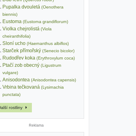
Pupalka dvouletá
(Oenothera
biennis)
Eustoma
(Eustoma grandiflorum)
Violka chejrolistá
(Viola
cheiranthifolia)
Sloní ucho
(Haemanthus albiflos)
Starček přímořský
(Senecio bicolor)
Rudodřev koka
(Erythroxylum coca)
Ptačí zob obecný
(Ligustrum
vulgare)
Anisodontea
(Anisodontea capensis)
Vrbina tečkovaná
(Lysimachia
punctata)
alší rostliny