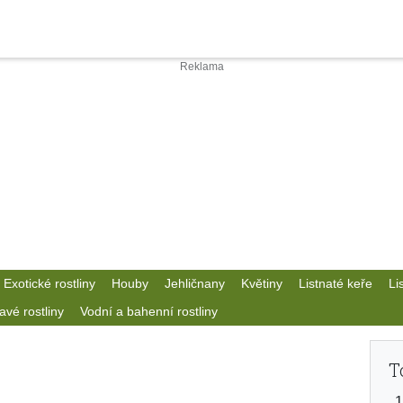
Exotické rostliny
Houby
Jehličnany
Květiny
Listnaté keře
Li
avé rostliny
Vodní a bahenní rostliny
T