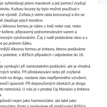
íje vyhledávají jeleni maralové a její pomocí zvyšují
aktivitu. Kulturu leuzey by bylo možné používat v
šné výrobě. Zvířata ji velmi ráda konzumují a tím se
ně zlepšuje jejich kondice.
 lékovou formou je nálev z listů nebo nati, nebo
z kořene, připravený jednominutovým varem a
inovým vyluhováním. Čaj z natě podáváme ráno a v
e po jednom šálku.
nnější lékovou formou je tinktura, kterou podáváme
 v poledne, v těžších případech i odpoledne do 16.
.
je vynikající při samostatném podávání, ale je vhodná
ůzných směsí. Při předávkování nebo při zvýšené
osti na drogu, nastane stav nepříjemného vzrušení,
skončí spavostí. Při doporučených dávkách je droga
to netoxická. U nás je v prodeji čaj Maralan a tinktura
a.
působí nejen jako harmonizátor, ale také jako
timulátor. Proto ji podáváme při doléčování těžších