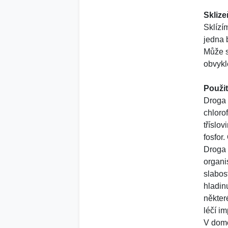
Sklize
Sklízí
jedna 
Může s
obvykl
Použit
Droga 
chloro
tříslov
fosfor
Droga 
organi
slabos
hladinu
někter
léčí i
V domov