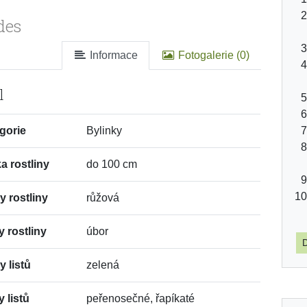
des
Informace
Fotogalerie (0)
l
gorie
Bylinky
a rostliny
do 100 cm
y rostliny
růžová
y rostliny
úbor
D
y listů
zelená
y listů
peřenosečné, řapíkaté