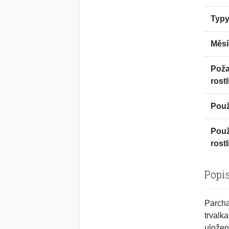
Typy
Měsí
Pož
rostl
Použi
Použ
rostl
Popi
Parcha
trvalk
uložen