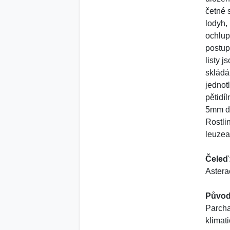
četné 
lodyh,
ochlup
postup
listy 
skládá
jednot
pětidí
5mm d
Rostli
leuzea
Čeleď
Astera
Původ
Parcha
klimat