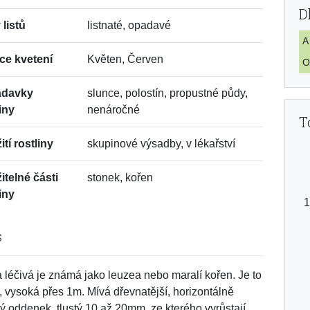
D
 listů
listnaté, opadavé
A
ce kvetení
Květen, Červen
O
adavky
slunce, polostín, propustné půdy,
iny
nenáročné
T
tí rostliny
skupinové výsadby, v lékařství
itelné části
stonek, kořen
iny
s
 léčivá je známá jako leuzea nebo maralí kořen. Je to
a, vysoká přes 1m. Mívá dřevnatější, horizontálně
ý oddenek, tlustý 10 až 20mm, ze kterého vyrůstají