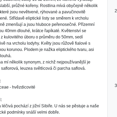
slabší, průžné kořeny. Rostlina mívá obyčejně několik
 které jsou nevětvené, rýhované a pavučinovitě
ené. Střídavě eliptické listy se směrem k vrcholu
ně zmenšují a jsou hluboce peřenosečné. Přízemní
jsou 40mm dlouhé, krátce řapíkaté. Květenství se
 z kulovitého úboru o průměru do 50mm, sedí
livě na vrcholu lodyhy. Květy jsou růžově fialové s
lnou korunou. Plodem je nažka eliptického tvaru, asi
louhá.
na mí několik synonym, z nichž nejpoužívanější je
 saflorová, leuzea světlicová či parcha saflová.
:
ceae - hvězdicovité
:
 léčivá pochází z jižní Sibiře. U nás se pěstuje a naše
ické podmínky snáší velmi dobře.