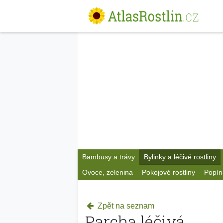
Bambusy a trávy
Bylinky a léčivé rostliny
Ovoce, zelenina
Pokojové rostliny
Popín
Zpět na seznam
Parcha léčivá