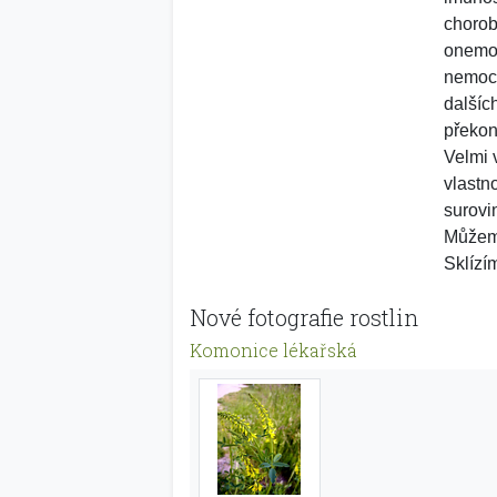
chorob
onemoc
nemocn
dalšíc
překon
Velmi 
vlastn
surovi
Můžeme
Sklízí
Nové fotografie rostlin
Komonice lékařská