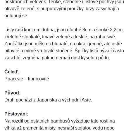
postranních větévek. Tenké, stébelné i listové pochvy jsou
olivově zelené, s purpurovými proužky, brzy zasychají a
odlupují se.
Listy raší koncem dubna, jsou dlouhé 8cm a široké 2,2cm,
zřetelně stopkaté, tmavě zelené a lesklé, na rubu sivé.
Zpočátku jsou měkce chlupaté, na okraji jemně, ale ostře
pilovité a mírně vrutovitě stočené. Špičky listů bývají často
zaschlé, zejména pokud nemají dost kyselou půdu.
Čeleď:
Poaceae – lipnicovité
Původ:
Druh pochází z Japonska a východní Asie.
Pěstování:
Na rozdíl od ostatních bambusů vyžaduje tato rostlina
vlhká až pramenitá místy, nesnáší stojatou vodu nebo