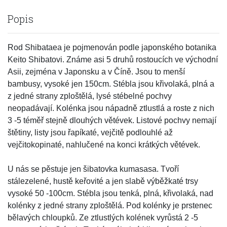
Popis
Rod Shibataea je pojmenován podle japonského botanika
Keito Shibatovi. Známe asi 5 druhů rostoucích ve východní
Asii, zejména v Japonsku a v Číně. Jsou to menší
bambusy, vysoké jen 150cm. Stébla jsou křivolaká, plná a
z jedné strany zploštělá, lysé stébelné pochvy
neopadávají. Kolénka jsou nápadně ztlustlá a roste z nich
3 -5 téměř stejně dlouhých větévek. Listové pochvy nemají
štětiny, listy jsou řapíkaté, vejčitě podlouhlé až
vejčitokopinaté, nahlučené na konci krátkých větévek.
U nás se pěstuje jen šibatovka kumasasa. Tvoří
stálezelené, hustě keřovité a jen slabě výběžkaté trsy
vysoké 50 -100cm. Stébla jsou tenká, plná, křivolaká, nad
kolénky z jedné strany zploštělá. Pod kolénky je prstenec
bělavých chloupků. Ze ztlustlých kolének vyrůstá 2 -5