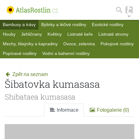
Bambusy a trávy
Bylinky a léčivé rostliny
Exotické rostliny
Houby
Jehličnany
Květiny
Listnaté keře
Listnaté stromy
Mechy, lišejníky a kapradiny
Ovoce, zelenina
Pokojové rostliny
Popínavé rostliny
Vodní a bahenní rostliny
Zpět na seznam
Šibatovka kumasasa
Shibataea kumasasa
Informace
Fotogalerie (0)