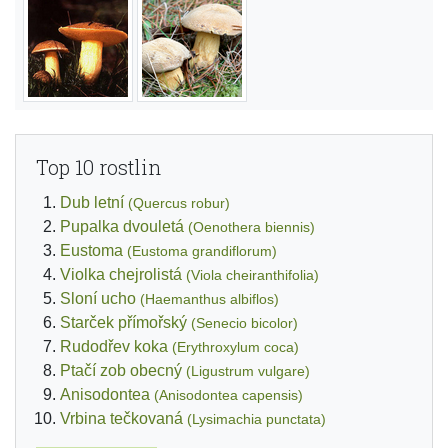
Top 10 rostlin
Dub letní
(Quercus robur)
Pupalka dvouletá
(Oenothera biennis)
Eustoma
(Eustoma grandiflorum)
Violka chejrolistá
(Viola cheiranthifolia)
Sloní ucho
(Haemanthus albiflos)
Starček přímořský
(Senecio bicolor)
Rudodřev koka
(Erythroxylum coca)
Ptačí zob obecný
(Ligustrum vulgare)
Anisodontea
(Anisodontea capensis)
Vrbina tečkovaná
(Lysimachia punctata)