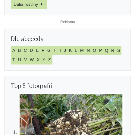
Další rostliny
Dle abecedy
A
B
C
D
E
F
G
H
I
J
K
L
M
N
O
P
Q
R
S
T
U
V
W
X
Y
Z
Top 5 fotografií