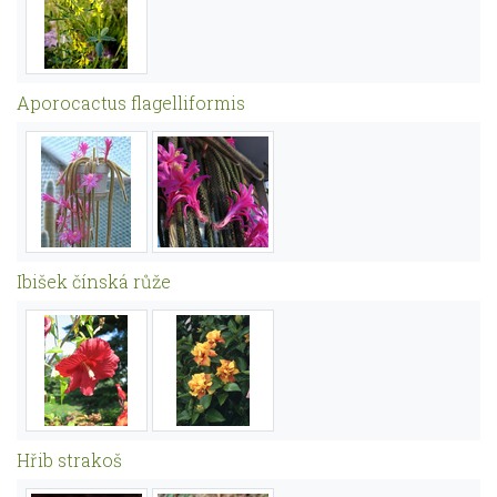
Aporocactus flagelliformis
Ibišek čínská růže
Hřib strakoš