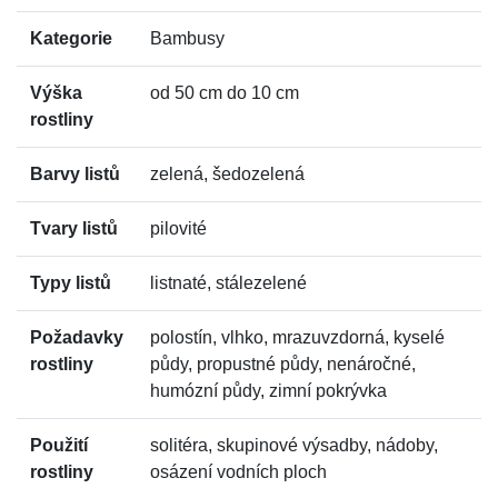
Kategorie
Bambusy
Výška
od 50 cm do 10 cm
rostliny
Barvy listů
zelená, šedozelená
Tvary listů
pilovité
Typy listů
listnaté, stálezelené
Požadavky
polostín, vlhko, mrazuvzdorná, kyselé
rostliny
půdy, propustné půdy, nenáročné,
humózní půdy, zimní pokrývka
Použití
solitéra, skupinové výsadby, nádoby,
rostliny
osázení vodních ploch