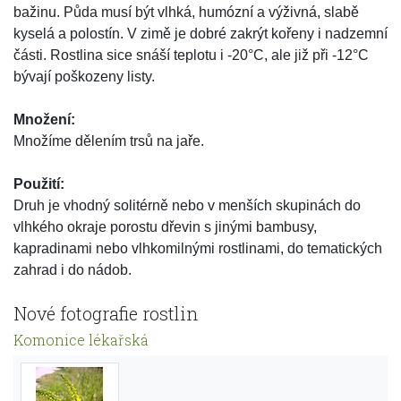
bažinu. Půda musí být vlhká, humózní a výživná, slabě
kyselá a polostín. V zimě je dobré zakrýt kořeny i nadzemní
části. Rostlina sice snáší teplotu i -20°C, ale již při -12°C
bývají poškozeny listy.
Množení:
Množíme dělením trsů na jaře.
Použití:
Druh je vhodný solitérně nebo v menších skupinách do
vlhkého okraje porostu dřevin s jinými bambusy,
kapradinami nebo vlhkomilnými rostlinami, do tematických
zahrad i do nádob.
Nové fotografie rostlin
Komonice lékařská