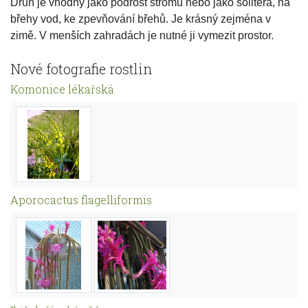
Druh je vhodný jako podrost stromů nebo jako solitéra, na
břehy vod, ke zpevňování břehů. Je krásný zejména v
zimě. V menších zahradách je nutné ji vymezit prostor.
Nové fotografie rostlin
Komonice lékařská
Aporocactus flagelliformis