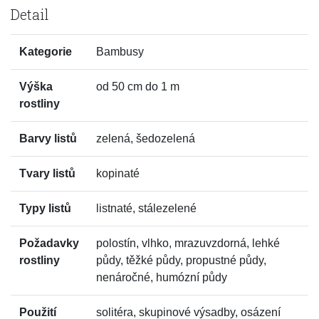
Detail
Kategorie
Bambusy
Výška
od 50 cm do 1 m
rostliny
Barvy listů
zelená, šedozelená
Tvary listů
kopinaté
Typy listů
listnaté, stálezelené
Požadavky
polostín, vlhko, mrazuvzdorná, lehké
rostliny
půdy, těžké půdy, propustné půdy,
nenáročné, humózní půdy
Použití
solitéra, skupinové výsadby, osázení