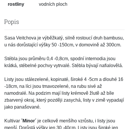
rostliny
vodních ploch
Popis
Sasa Veitchova je výběžkatý, silně rostoucí druh bambusu,
u nás dorůstající výšky 50 -150cm, v domovině až 300cm.
Stébla jsou průměru 0,4 -0,8cm, spodní internodia jsou
krátká, stébelné pochvy vytrvalé. Stébla bývají nafialovělá.
Listy jsou stálezelené, kopinaté, široké 4 -5cm a dlouhé 16
-18cm, na líci jsou tmavozelené, na rubu sivé až
namodralé. Na podzim mají listy krémově žlutě až bíle
zbarvený okraj, který později zasychá, listy v zimě vypadají
jako panašované.
Kultivar
´Minor´
je celkově menšího vzrůstu, i listy jsou
menší. Dorůstá výšky jen 30 -40cm. Listy jsou široké jen