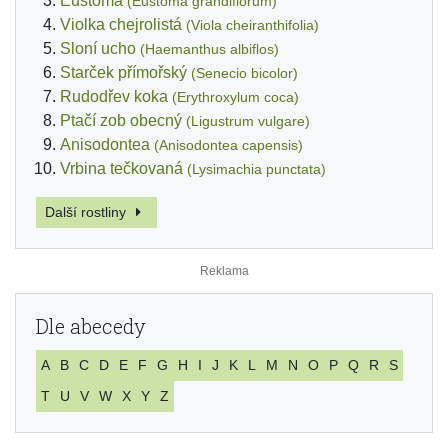
Eustoma
(Eustoma grandiflorum)
Violka chejrolistá
(Viola cheiranthifolia)
Sloní ucho
(Haemanthus albiflos)
Starček přímořský
(Senecio bicolor)
Rudodřev koka
(Erythroxylum coca)
Ptačí zob obecný
(Ligustrum vulgare)
Anisodontea
(Anisodontea capensis)
Vrbina tečkovaná
(Lysimachia punctata)
Další rostliny
Dle abecedy
A
B
C
D
E
F
G
H
I
J
K
L
M
N
O
P
Q
R
S
T
U
V
W
X
Y
Z