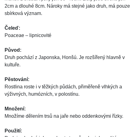
2cm a dlouhé 8cm. Nároky má stejné jako druh, má pouze
sbírková význam.
Čeleď:
Poaceae – lipnicovité
Původ:
Druh pochází z Japonska, Honšú. Je rozšířený hlavně v
kultuře.
Pěstování:
Rostlina roste i v těžkých půdách, přiměřeně vlhkých a
výživných, humózních, v polostínu.
Množení:
Množíme dělením trsů na jaře nebo oddenkovými řízky.
Použití: