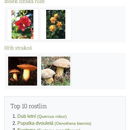
Ibišek čínská růže
Hřib strakoš
Top 10 rostlin
Dub letní
(Quercus robur)
Pupalka dvouletá
(Oenothera biennis)