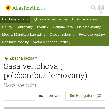
Bambusy a trávy
Bylinky a léčivé rostliny
Exotické rostliny
Houby
Jehličnany
Květiny
Listnaté keře
Listnaté stromy
Mechy, lišejníky a kapradiny
Ovoce, zelenina
Pokojové rostliny
Popínavé rostliny
Vodní a bahenní rostliny
Zpět na seznam
Sasa veitchova (
polobambus lemovaný)
Sasa veitchii
Informace
Fotogalerie (0)