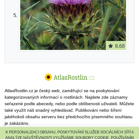
8.68
AtlasRostlin.cz je český web, zaměřující se na poskytování
kategorizovaných informací o rostlinách. Najdete zde záznamy
seřazené podle abecedy, nebo podle oblíbenosti uživateli. Můžete
také využít náš snadný vyhledávač. Publikování nebo šíření
jakéhokoli obsahu serveru bez předchozího písemného souhlasu
je zakázáno.
K PERSONALIZACI OBSAHU, POSKYTOVÁNÍ SLUŽEB SOCIÁLNÍCH SÍTÍ A
© 2026 AtlasRostlin.cz |
TISCALI MEDIA, a.s.
|
Člen skupiny
ANALÝZE NÁVŠTĚVNOSTI VYUŽÍVÁME SOUBORY COOKIE. POUŽÍVÁNÍM