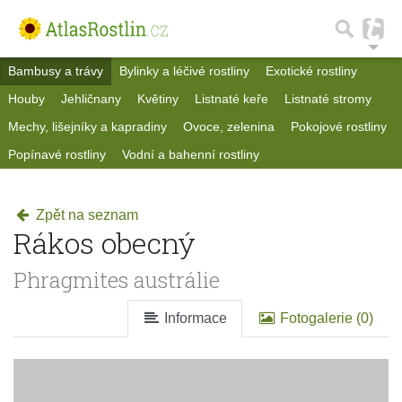
Bambusy a trávy
Bylinky a léčivé rostliny
Exotické rostliny
Houby
Jehličnany
Květiny
Listnaté keře
Listnaté stromy
Mechy, lišejníky a kapradiny
Ovoce, zelenina
Pokojové rostliny
Popínavé rostliny
Vodní a bahenní rostliny
Zpět na seznam
Rákos obecný
Phragmites austrálie
Informace
Fotogalerie (0)