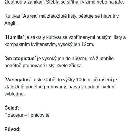
žloutnou a zanikají. Stébla se stříhají v zimě nebo na jaře.
Kultivar
´Aurea´
má zlatožluté listy, pěstuje se hlavně v
Anglii.
´Humilis´
je zakrslý kultivar se vzpřímenými hustými listy a
kompaktním květenstvím, vysoký jen 12cm.
´Striatopictus´
je vysoký jen do 150cm, má žlutobíle
podélně pruhované listy, kvete zřídka.
´Variegatus´
roste slabě do výšky 100cm, při rašení je
zlatožlutě podélně pruhovaný, barva v období kvetení
vybledne.
Čeleď:
Poaceae – lipnicovité
Původ: