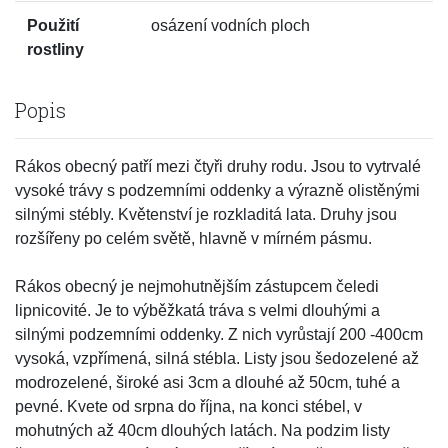
Použití
osázení vodních ploch
rostliny
Popis
Rákos obecný patří mezi čtyři druhy rodu. Jsou to vytrvalé
vysoké trávy s podzemními oddenky a výrazně olistěnými
silnými stébly. Květenství je rozkladitá lata. Druhy jsou
rozšířeny po celém světě, hlavně v mírném pásmu.
Rákos obecný je nejmohutnějším zástupcem čeledi
lipnicovité. Je to výběžkatá tráva s velmi dlouhými a
silnými podzemními oddenky. Z nich vyrůstají 200 -400cm
vysoká, vzpřímená, silná stébla. Listy jsou šedozelené až
modrozelené, široké asi 3cm a dlouhé až 50cm, tuhé a
pevné. Kvete od srpna do října, na konci stébel, v
mohutných až 40cm dlouhých latách. Na podzim listy