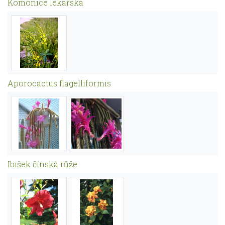
Komonice lékařská
Aporocactus flagelliformis
Ibišek čínská růže