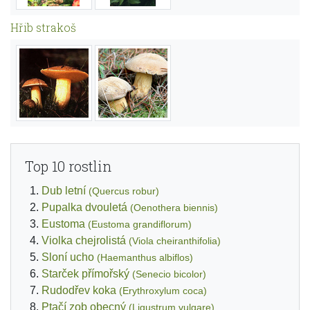
Hřib strakoš
Top 10 rostlin
Dub letní
(Quercus robur)
Pupalka dvouletá
(Oenothera biennis)
Eustoma
(Eustoma grandiflorum)
Violka chejrolistá
(Viola cheiranthifolia)
Sloní ucho
(Haemanthus albiflos)
Starček přímořský
(Senecio bicolor)
Rudodřev koka
(Erythroxylum coca)
Ptačí zob obecný
(Ligustrum vulgare)