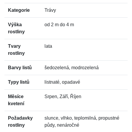
Kategorie
Trávy
Výška
od 2 m do 4 m
rostliny
Tvary
lata
rostliny
Barvy listů
šedozelená, modrozelená
Typy listů
listnaté, opadavé
Měsíce
Srpen, Září, Říjen
kvetení
Požadavky
slunce, vlhko, teplomilná, propustné
rostliny
půdy, nenáročné