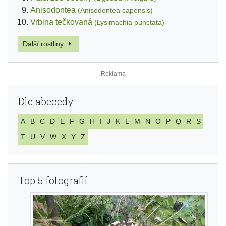
Anisodontea
(Anisodontea capensis)
Vrbina tečkovaná
(Lysimachia punctata)
Další rostliny
Dle abecedy
A
B
C
D
E
F
G
H
I
J
K
L
M
N
O
P
Q
R
S
T
U
V
W
X
Y
Z
Top 5 fotografií