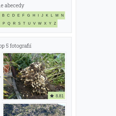
le abecedy
B
C
D
E
F
G
H
I
J
K
L
M
N
P
Q
R
S
T
U
V
W
X
Y
Z
op 5 fotografií
8.81