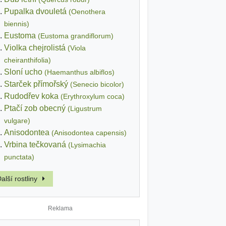
Pupalka dvouletá
(Oenothera
biennis)
Eustoma
(Eustoma grandiflorum)
Violka chejrolistá
(Viola
cheiranthifolia)
Sloní ucho
(Haemanthus albiflos)
Starček přímořský
(Senecio bicolor)
Rudodřev koka
(Erythroxylum coca)
Ptačí zob obecný
(Ligustrum
vulgare)
Anisodontea
(Anisodontea capensis)
Vrbina tečkovaná
(Lysimachia
punctata)
alší rostliny