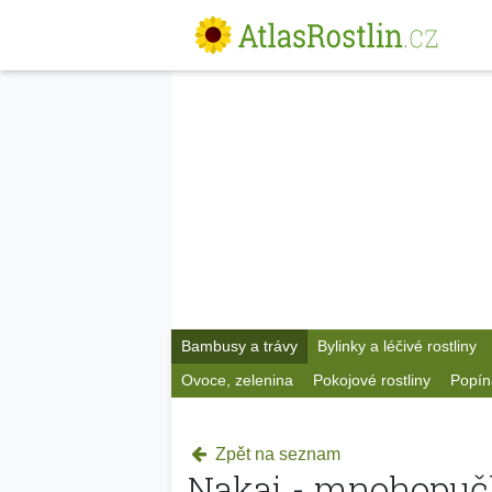
Bambusy a trávy
Bylinky a léčivé rostliny
Ovoce, zelenina
Pokojové rostliny
Popín
Zpět na seznam
Nakai - mnohopuč