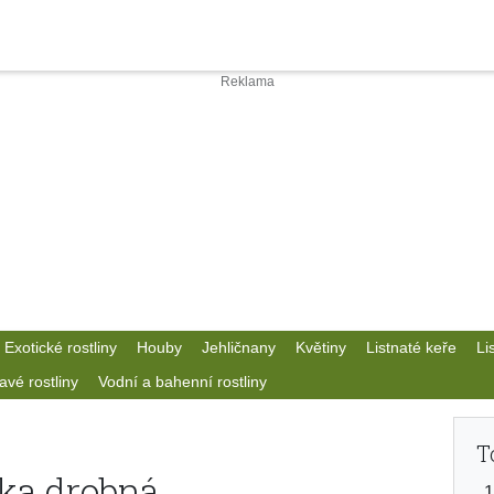
Exotické rostliny
Houby
Jehličnany
Květiny
Listnaté keře
Li
avé rostliny
Vodní a bahenní rostliny
T
ka drobná