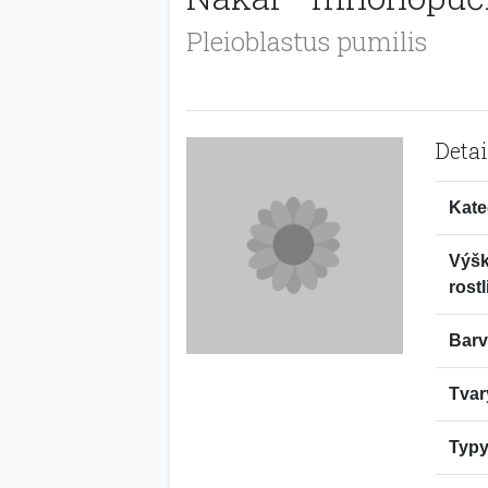
Pleioblastus pumilis
Detai
Kate
Výš
rostl
Barv
Tvar
Typy