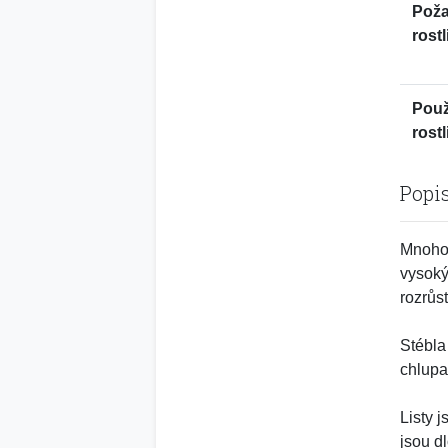
Pož
rostl
Použ
rostl
Popi
Mnohop
vysoký
rozrůs
Stébla
chlupa
Listy 
jsou d