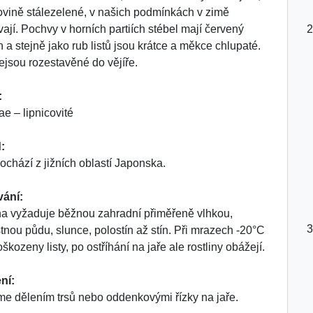
vině stálezelené, v našich podmínkách v zimě
ají. Pochvy v horních partiích stébel mají červený
 a stejně jako rub listů jsou krátce a měkce chlupaté.
nejsou rozestavěné do vějíře.
:
e – lipnicovité
:
ochází z jižních oblastí Japonska.
vání:
na vyžaduje běžnou zahradní přiměřeně vlhkou,
tnou půdu, slunce, polostín až stín. Při mrazech -20°C
škozeny listy, po ostříhání na jaře ale rostliny obážejí.
ní:
e dělením trsů nebo oddenkovými řízky na jaře.