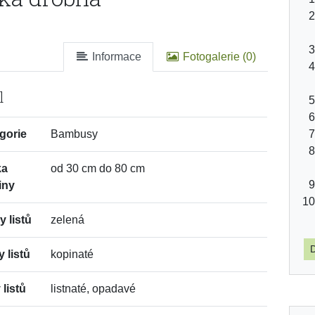
Informace
Fotogalerie (0)
l
gorie
Bambusy
ka
od 30 cm do 80 cm
iny
y listů
zelená
D
y listů
kopinaté
 listů
listnaté, opadavé