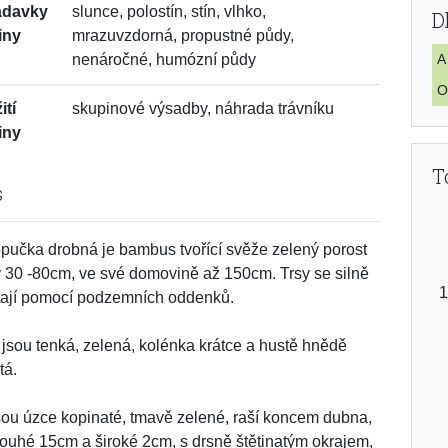
adavky
slunce, polostín, stín, vlhko,
D
iny
mrazuvzdorná, propustné půdy,
nenáročné, humózní půdy
A
O
ití
skupinové výsadby, náhrada trávníku
iny
T
s
učka drobná je bambus tvořící svěže zelený porost
 30 -80cm, ve své domovině až 150cm. Trsy se silně
tají pomocí podzemních oddenků.
 jsou tenká, zelená, kolénka krátce a hustě hnědě
tá.
jsou úzce kopinaté, tmavě zelené, raší koncem dubna,
louhé 15cm a široké 2cm, s drsně štětinatým okrajem,