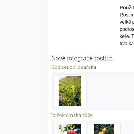
Použit
Rostli
velké 
podros
keře. 
trvalka
Nové fotografie rostlin
Komonice lékařská
Ibišek čínská růže