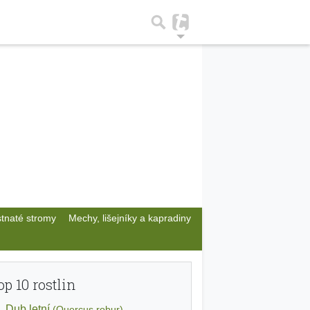
stnaté stromy
Mechy, lišejníky a kapradiny
op 10 rostlin
Dub letní
(Quercus robur)