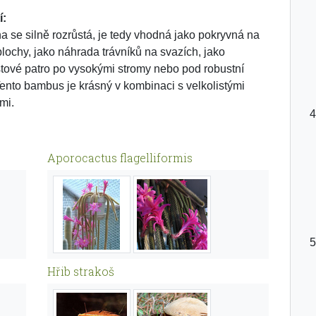
í:
na se silně rozrůstá, je tedy vhodná jako pokryvná na
plochy, jako náhrada trávníků na svazích, jako
tové patro po vysokými stromy nebo pod robustní
Tento bambus je krásný v kombinaci s velkolistými
mi.
Aporocactus flagelliformis
Hřib strakoš