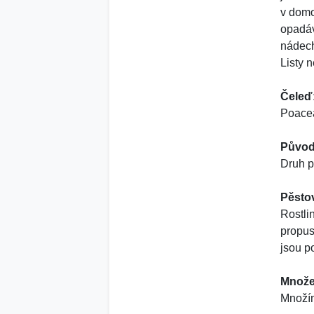
v domo
opadáv
nádech
Listy 
Čeleď
Poacea
Původ
Druh p
Pěsto
Rostli
propus
jsou po
Množe
Množím