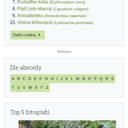
Rudodřev koka
(Erythroxylum coca)
Ptačí zob obecný
(Ligustrum vulgare)
Anisodontea
(Anisodontea capensis)
Vrbina tečkovaná
(Lysimachia punctata)
Další rostliny
Dle abecedy
A
B
C
D
E
F
G
H
I
J
K
L
M
N
O
P
Q
R
S
T
U
V
W
X
Y
Z
Top 5 fotografií