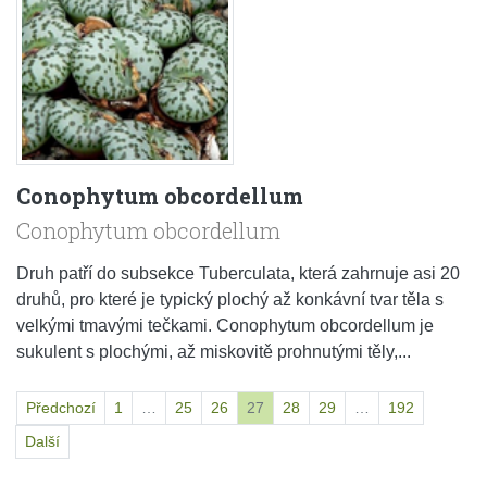
Conophytum obcordellum
Conophytum obcordellum
Druh patří do subsekce Tuberculata, která zahrnuje asi 20
druhů, pro které je typický plochý až konkávní tvar těla s
velkými tmavými tečkami. Conophytum obcordellum je
sukulent s plochými, až miskovitě prohnutými těly,...
Předchozí
1
…
25
26
27
28
29
…
192
Další