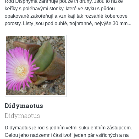
Rod Disphyma zahrnuje pouze tři druhy. Jsou to nízké
keříky s poléhavými stonky, které ve styku s půdou
opakovaně zakořeňují a vznikají tak rozsáhlé kobercové
porosty. Listy jsou podlouhlé, trojhranné, nejvýše 30 mm...
Didymaotus
Didymaotus
Didymaotus je rod s jedním velmi sukulentním zástupcem.
Celou jeho nadzemní část tvoří jeden pár vstřícných a na