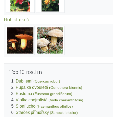
Hřib strakoš
Top 10 rostlin
Dub letní
(Quercus robur)
Pupalka dvouletá
(Oenothera biennis)
Eustoma
(Eustoma grandiflorum)
Violka chejrolistá
(Viola cheiranthifolia)
Sloní ucho
(Haemanthus albiflos)
Starček přímořský
(Senecio bicolor)