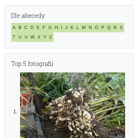
Dle abecedy
A
B
C
D
E
F
G
H
I
J
K
L
M
N
O
P
Q
R
S
T
U
V
W
X
Y
Z
Top 5 fotografií