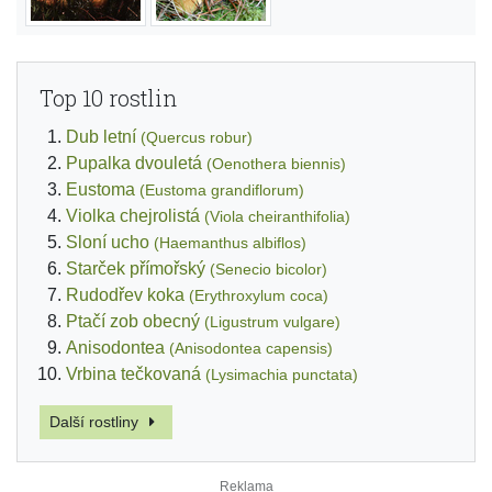
Top 10 rostlin
Dub letní
(Quercus robur)
Pupalka dvouletá
(Oenothera biennis)
Eustoma
(Eustoma grandiflorum)
Violka chejrolistá
(Viola cheiranthifolia)
Sloní ucho
(Haemanthus albiflos)
Starček přímořský
(Senecio bicolor)
Rudodřev koka
(Erythroxylum coca)
Ptačí zob obecný
(Ligustrum vulgare)
Anisodontea
(Anisodontea capensis)
Vrbina tečkovaná
(Lysimachia punctata)
Další rostliny