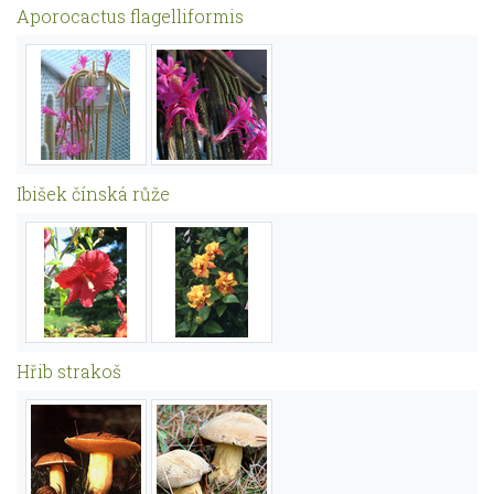
Aporocactus flagelliformis
Ibišek čínská růže
Hřib strakoš