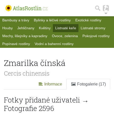
Bambusy a trávy
Bylinky a léčivé rostliny
Exotické rostliny
Houby
Jehličnany
Květiny
Listnaté keře
Listnaté stromy
Mechy, lišejníky a kapradiny
Ovoce, zelenina
Pokojové rostliny
Popínavé rostliny
Vodní a bahenní rostliny
Zmarilka čínská
Cercis chinensis
Informace
Fotogalerie (17)
Fotky přidané uživateli →
Fotografie 2596