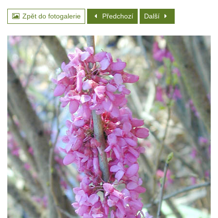
Zpět do fotogalerie
Předchozí
Další