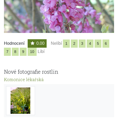
Hodnocení
0.00
Nelíbí
1
2
3
4
5
6
Líbí
7
8
9
10
Nové fotografie rostlin
Komonice lékařská