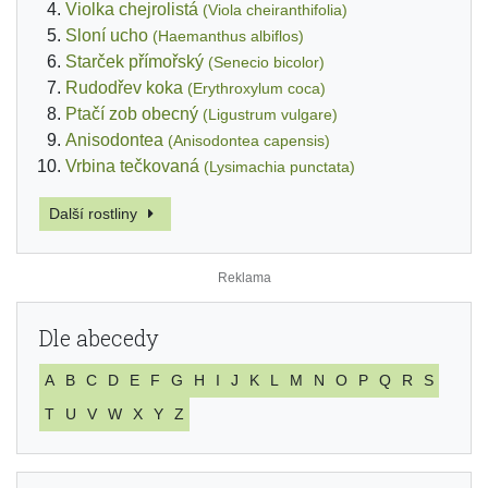
Violka chejrolistá
(Viola cheiranthifolia)
Sloní ucho
(Haemanthus albiflos)
Starček přímořský
(Senecio bicolor)
Rudodřev koka
(Erythroxylum coca)
Ptačí zob obecný
(Ligustrum vulgare)
Anisodontea
(Anisodontea capensis)
Vrbina tečkovaná
(Lysimachia punctata)
Další rostliny
Dle abecedy
A
B
C
D
E
F
G
H
I
J
K
L
M
N
O
P
Q
R
S
T
U
V
W
X
Y
Z