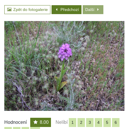
Zpět do fotogalerie
Předchozí
Další
Hodnocení
8.00
Nelíbí
1
2
3
4
5
6