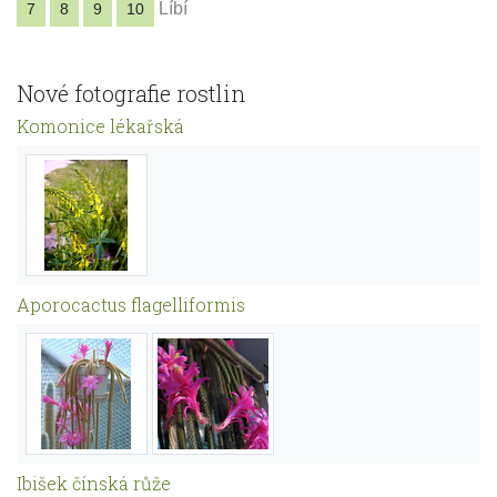
Líbí
7
8
9
10
Nové fotografie rostlin
Komonice lékařská
Aporocactus flagelliformis
Ibišek čínská růže