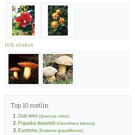
Hřib strakoš
Top 10 rostlin
Dub letní
(Quercus robur)
Pupalka dvouletá
(Oenothera biennis)
Eustoma
(Eustoma grandiflorum)