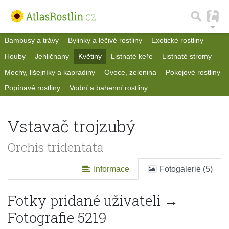
Bambusy a trávy
Bylinky a léčivé rostliny
Exotické rostliny
Houby
Jehličnany
Květiny
Listnaté keře
Listnaté stromy
Mechy, lišejníky a kapradiny
Ovoce, zelenina
Pokojové rostliny
Popínavé rostliny
Vodní a bahenní rostliny
Vstavač trojzubý
Orchis tridentata
Informace
Fotogalerie (5)
Fotky pridané uživateli →
Fotografie 5219