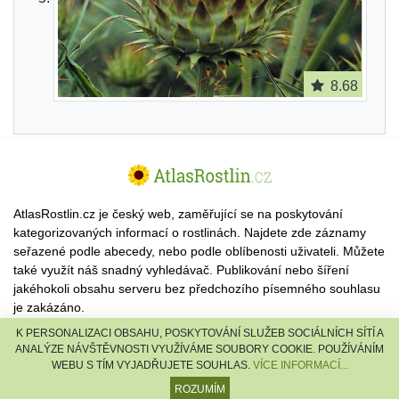
8.68
AtlasRostlin.cz je český web, zaměřující se na poskytování
kategorizovaných informací o rostlinách. Najdete zde záznamy
seřazené podle abecedy, nebo podle oblíbenosti uživateli. Můžete
také využít náš snadný vyhledávač. Publikování nebo šíření
jakéhokoli obsahu serveru bez předchozího písemného souhlasu
je zakázáno.
K PERSONALIZACI OBSAHU, POSKYTOVÁNÍ SLUŽEB SOCIÁLNÍCH SÍTÍ A
© 2026 AtlasRostlin.cz |
TISCALI MEDIA, a.s.
|
Člen skupiny
ANALÝZE NÁVŠTĚVNOSTI VYUŽÍVÁME SOUBORY COOKIE. POUŽÍVÁNÍM
DIGNITY, s.r.o.
WEBU S TÍM VYJADŘUJETE SOUHLAS.
VÍCE INFORMACÍ...
reklama
·
kontakt
ROZUMÍM