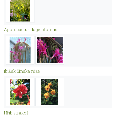
Aporocactus flagelliformis
Ibišek čínská růže
Hřib strakoš