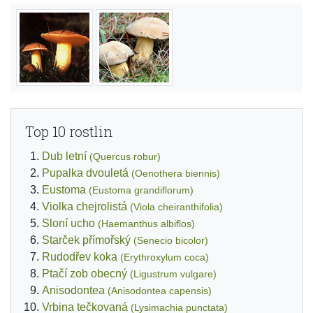
Top 10 rostlin
Dub letní
(Quercus robur)
Pupalka dvouletá
(Oenothera biennis)
Eustoma
(Eustoma grandiflorum)
Violka chejrolistá
(Viola cheiranthifolia)
Sloní ucho
(Haemanthus albiflos)
Starček přímořský
(Senecio bicolor)
Rudodřev koka
(Erythroxylum coca)
Ptačí zob obecný
(Ligustrum vulgare)
Anisodontea
(Anisodontea capensis)
Vrbina tečkovaná
(Lysimachia punctata)