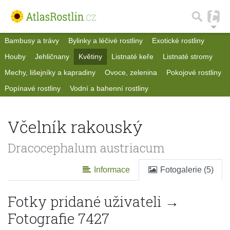
Bambusy a trávy
Bylinky a léčivé rostliny
Exotické rostliny
Houby
Jehličnany
Květiny
Listnaté keře
Listnaté stromy
Mechy, lišejníky a kapradiny
Ovoce, zelenina
Pokojové rostliny
Popínavé rostliny
Vodní a bahenní rostliny
Včelník rakouský
Dracocephalum austriacum
Informace
Fotogalerie (5)
Fotky pridané uživateli →
Fotografie 7427