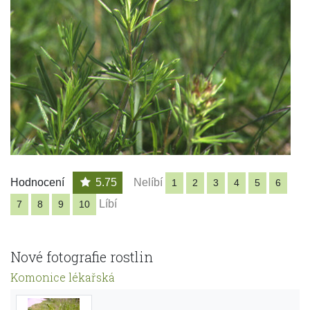
Hodnocení
5.75
Nelíbí
1
2
3
4
5
6
Líbí
7
8
9
10
Nové fotografie rostlin
Komonice lékařská