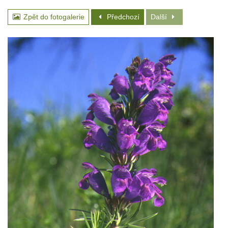
Zpět do fotogalerie
Předchozí
Další