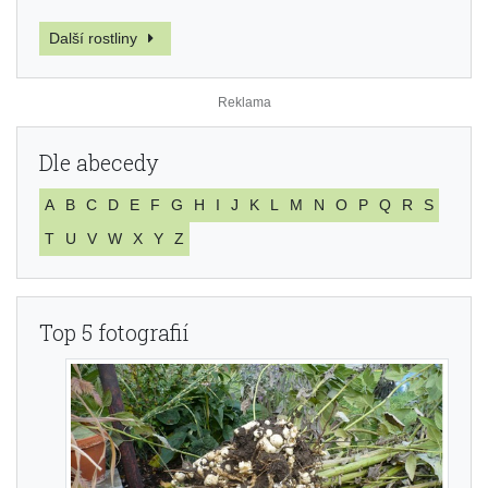
Další rostliny
Dle abecedy
A
B
C
D
E
F
G
H
I
J
K
L
M
N
O
P
Q
R
S
T
U
V
W
X
Y
Z
Top 5 fotografií