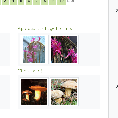
Líbí
3
4
5
6
7
8
9
10
Aporocactus flagelliformis
Hřib strakoš