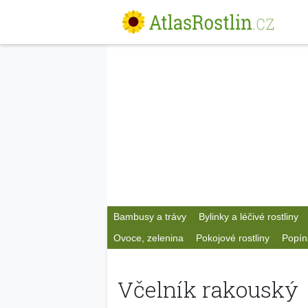
Bambusy a trávy
Bylinky a léčivé rostliny
Ovoce, zelenina
Pokojové rostliny
Popín
Včelník rakouský