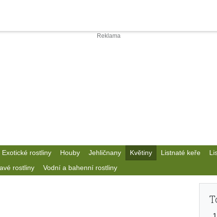
Exotické rostliny
Houby
Jehličnany
Květiny
Listnaté keře
Li
avé rostliny
Vodní a bahenní rostliny
T