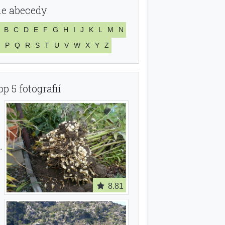
le abecedy
B
C
D
E
F
G
H
I
J
K
L
M
N
P
Q
R
S
T
U
V
W
X
Y
Z
op 5 fotografií
8.81