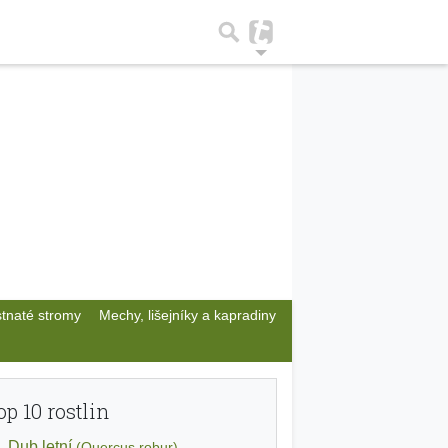
stnaté stromy
Mechy, lišejníky a kapradiny
op 10 rostlin
Dub letní
(Quercus robur)