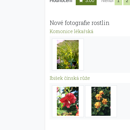
Hodnocení
3.00
Nelíbí
1
2
Nové fotografie rostlin
Komonice lékařská
Ibišek čínská růže