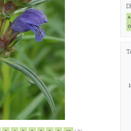
D
A
O
T