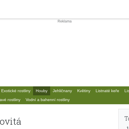
Exotické rostliny
Houby
Jehličnany
Květiny
Listnaté keře
Li
avé rostliny
Vodní a bahenní rostliny
T
ovitá