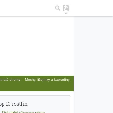
stnaté stromy
Mechy, lišejníky a kapradiny
op 10 rostlin
Dub letní
(Quercus robur)