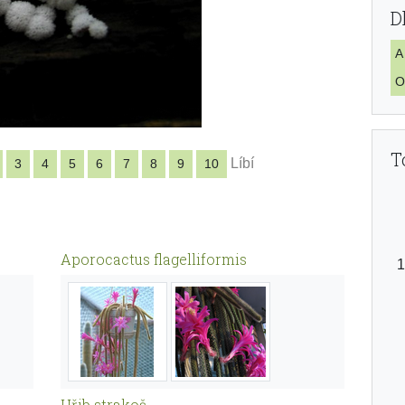
D
A
O
T
Líbí
3
4
5
6
7
8
9
10
Aporocactus flagelliformis
Hřib strakoš