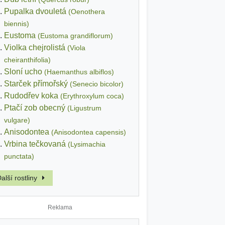
Pupalka dvouletá
(Oenothera
biennis)
Eustoma
(Eustoma grandiflorum)
Violka chejrolistá
(Viola
cheiranthifolia)
Sloní ucho
(Haemanthus albiflos)
Starček přímořský
(Senecio bicolor)
Rudodřev koka
(Erythroxylum coca)
Ptačí zob obecný
(Ligustrum
vulgare)
Anisodontea
(Anisodontea capensis)
Vrbina tečkovaná
(Lysimachia
punctata)
alší rostliny