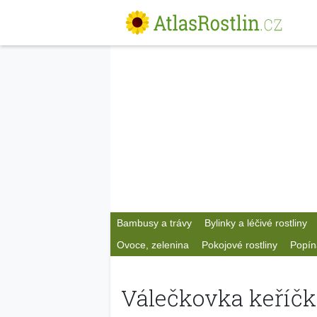
Bambusy a trávy
Bylinky a léčivé rostliny
Ovoce, zelenina
Pokojové rostliny
Popín
Válečkovka keříčk