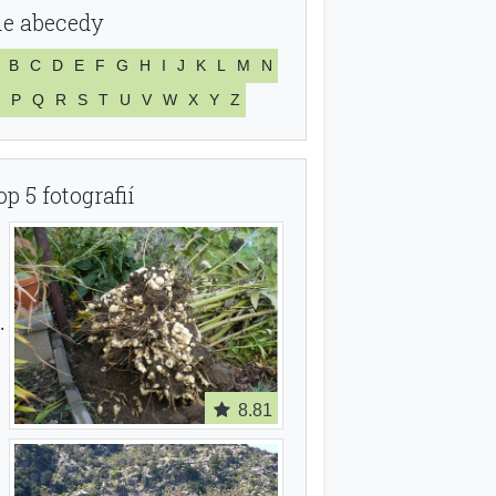
le abecedy
B
C
D
E
F
G
H
I
J
K
L
M
N
P
Q
R
S
T
U
V
W
X
Y
Z
op 5 fotografií
8.81