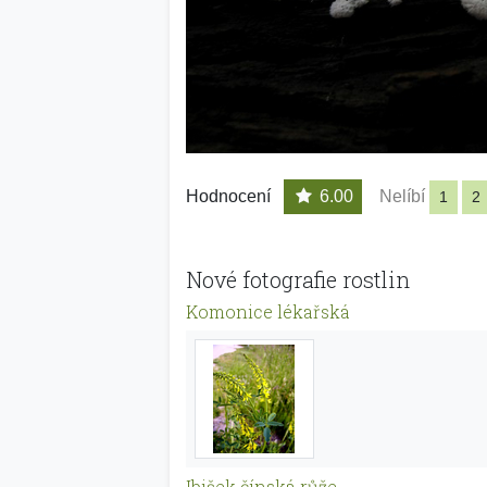
Hodnocení
6.00
Nelíbí
1
2
Nové fotografie rostlin
Komonice lékařská
Ibišek čínská růže