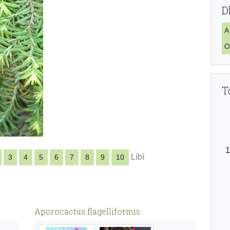
D
A
O
T
Líbí
3
4
5
6
7
8
9
10
Aporocactus flagelliformis