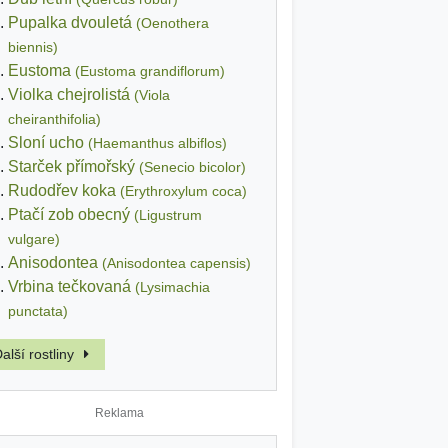
Pupalka dvouletá
(Oenothera
biennis)
Eustoma
(Eustoma grandiflorum)
Violka chejrolistá
(Viola
cheiranthifolia)
Sloní ucho
(Haemanthus albiflos)
Starček přímořský
(Senecio bicolor)
Rudodřev koka
(Erythroxylum coca)
Ptačí zob obecný
(Ligustrum
vulgare)
Anisodontea
(Anisodontea capensis)
Vrbina tečkovaná
(Lysimachia
punctata)
alší rostliny