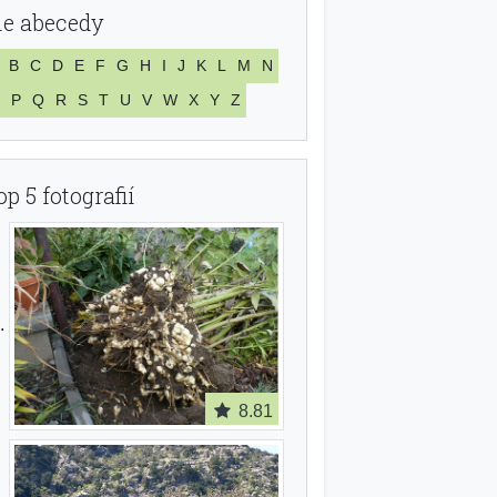
le abecedy
B
C
D
E
F
G
H
I
J
K
L
M
N
P
Q
R
S
T
U
V
W
X
Y
Z
op 5 fotografií
8.81