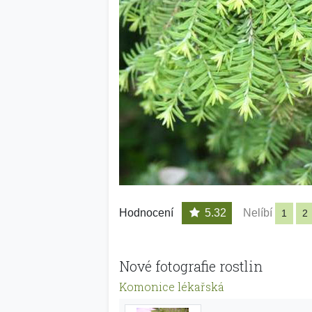
Hodnocení
5.32
Nelíbí
1
2
Nové fotografie rostlin
Komonice lékařská