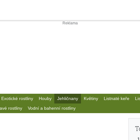
Exotické rostliny
Houby
Jehličnany
Květiny
Listnaté keře
Li
avé rostliny
Vodní a bahenní rostliny
T