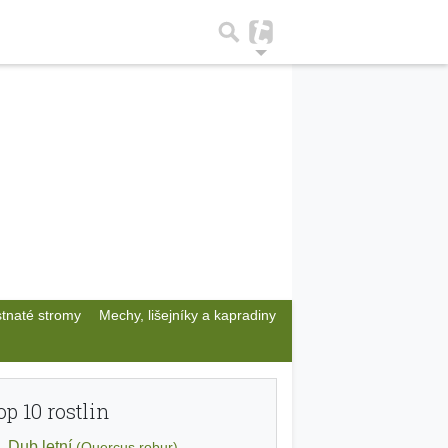
stnaté stromy
Mechy, lišejníky a kapradiny
op 10 rostlin
Dub letní
(Quercus robur)