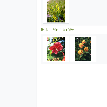
Ibišek čínská růže