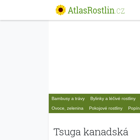
Bambusy a trávy
Bylinky a léčivé rostliny
Ovoce, zelenina
Pokojové rostliny
Popín
Tsuga kanadská