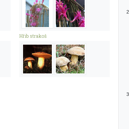
Hřib strakoš