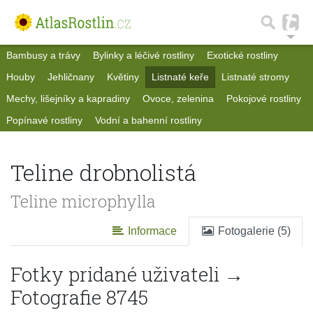
Bambusy a trávy
Bylinky a léčivé rostliny
Exotické rostliny
Houby
Jehličnany
Květiny
Listnaté keře
Listnaté stromy
Mechy, lišejníky a kapradiny
Ovoce, zelenina
Pokojové rostliny
Popínavé rostliny
Vodní a bahenní rostliny
Teline drobnolistá
Teline microphylla
Informace
Fotogalerie (5)
Fotky pridané uživateli →
Fotografie 8745