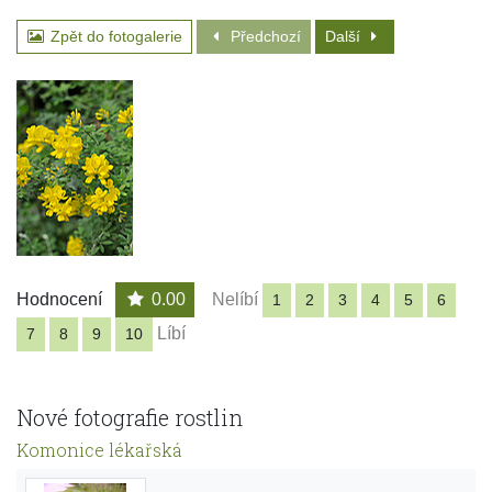
Zpět do fotogalerie
Předchozí
Další
Hodnocení
0.00
Nelíbí
1
2
3
4
5
6
Líbí
7
8
9
10
Nové fotografie rostlin
Komonice lékařská