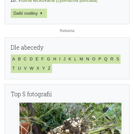
Vrbina tečkovaná
(Lysimachia punctata)
Další rostliny
Dle abecedy
A
B
C
D
E
F
G
H
I
J
K
L
M
N
O
P
Q
R
S
T
U
V
W
X
Y
Z
Top 5 fotografií