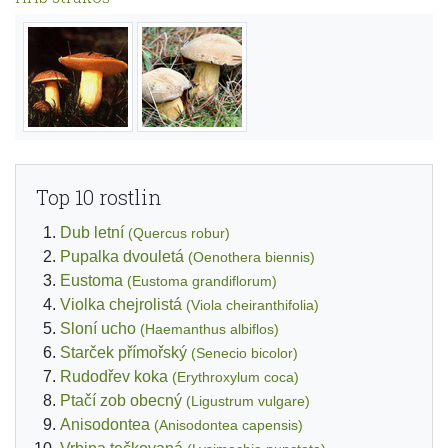
Top 10 rostlin
Dub letní
(Quercus robur)
Pupalka dvouletá
(Oenothera biennis)
Eustoma
(Eustoma grandiflorum)
Violka chejrolistá
(Viola cheiranthifolia)
Sloní ucho
(Haemanthus albiflos)
Starček přímořský
(Senecio bicolor)
Rudodřev koka
(Erythroxylum coca)
Ptačí zob obecný
(Ligustrum vulgare)
Anisodontea
(Anisodontea capensis)