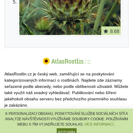
8.68
AtlasRostlin.cz je český web, zaměřující se na poskytování
kategorizovaných informací o rostlinách. Najdete zde záznamy
seřazené podle abecedy, nebo podle oblíbenosti uživateli. Můžete
také využít náš snadný vyhledávač. Publikování nebo šíření
jakéhokoli obsahu serveru bez předchozího písemného souhlasu
je zakázáno.
K PERSONALIZACI OBSAHU, POSKYTOVÁNÍ SLUŽEB SOCIÁLNÍCH SÍTÍ A
© 2026 AtlasRostlin.cz |
TISCALI MEDIA, a.s.
|
Člen skupiny
ANALÝZE NÁVŠTĚVNOSTI VYUŽÍVÁME SOUBORY COOKIE. POUŽÍVÁNÍM
DIGNITY, s.r.o.
WEBU S TÍM VYJADŘUJETE SOUHLAS.
VÍCE INFORMACÍ...
reklama
·
kontakt
ROZUMÍM