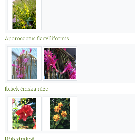
Aporocactus flagelliformis
Ibišek čínská růže
Hřib strakoš