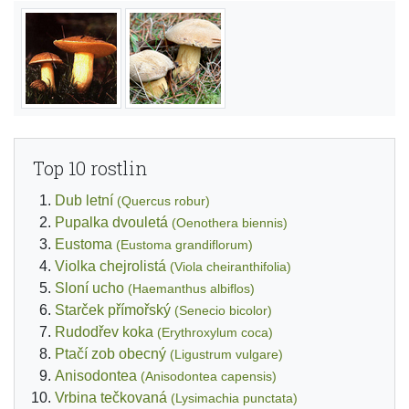
Top 10 rostlin
Dub letní
(Quercus robur)
Pupalka dvouletá
(Oenothera biennis)
Eustoma
(Eustoma grandiflorum)
Violka chejrolistá
(Viola cheiranthifolia)
Sloní ucho
(Haemanthus albiflos)
Starček přímořský
(Senecio bicolor)
Rudodřev koka
(Erythroxylum coca)
Ptačí zob obecný
(Ligustrum vulgare)
Anisodontea
(Anisodontea capensis)
Vrbina tečkovaná
(Lysimachia punctata)