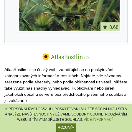
8.68
AtlasRostlin.cz je český web, zaměřující se na poskytování
kategorizovaných informací o rostlinách. Najdete zde záznamy
seřazené podle abecedy, nebo podle oblíbenosti uživateli. Můžete
také využít náš snadný vyhledávač. Publikování nebo šíření
jakéhokoli obsahu serveru bez předchozího písemného souhlasu
je zakázáno.
K PERSONALIZACI OBSAHU, POSKYTOVÁNÍ SLUŽEB SOCIÁLNÍCH SÍTÍ A
© 2026 AtlasRostlin.cz |
TISCALI MEDIA, a.s.
|
Člen skupiny
ANALÝZE NÁVŠTĚVNOSTI VYUŽÍVÁME SOUBORY COOKIE. POUŽÍVÁNÍM
DIGNITY, s.r.o.
WEBU S TÍM VYJADŘUJETE SOUHLAS.
VÍCE INFORMACÍ...
reklama
·
kontakt
ROZUMÍM