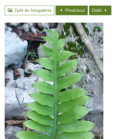
Zpět do fotogalerie
Předchozí
Další