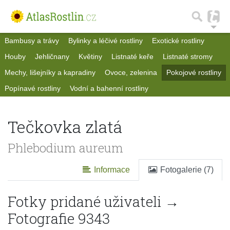
Bambusy a trávy
Bylinky a léčivé rostliny
Exotické rostliny
Houby
Jehličnany
Květiny
Listnaté keře
Listnaté stromy
Mechy, lišejníky a kapradiny
Ovoce, zelenina
Pokojové rostliny
Popínavé rostliny
Vodní a bahenní rostliny
Tečkovka zlatá
Phlebodium aureum
Informace
Fotogalerie (7)
Fotky pridané uživateli →
Fotografie 9343