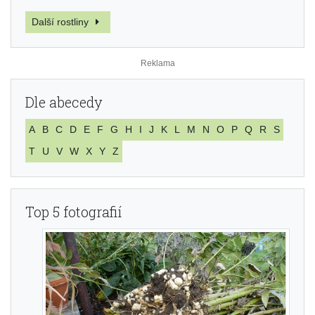
Další rostliny
Dle abecedy
A
B
C
D
E
F
G
H
I
J
K
L
M
N
O
P
Q
R
S
T
U
V
W
X
Y
Z
Top 5 fotografií