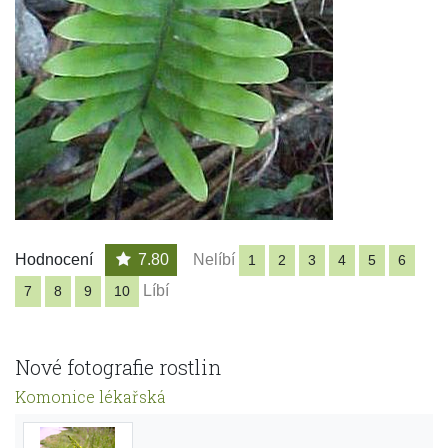
Hodnocení
7.80
Nelíbí
1
2
3
4
5
6
Líbí
7
8
9
10
Nové fotografie rostlin
Komonice lékařská