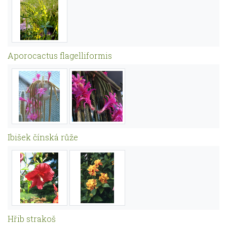
Aporocactus flagelliformis
Ibišek čínská růže
Hřib strakoš