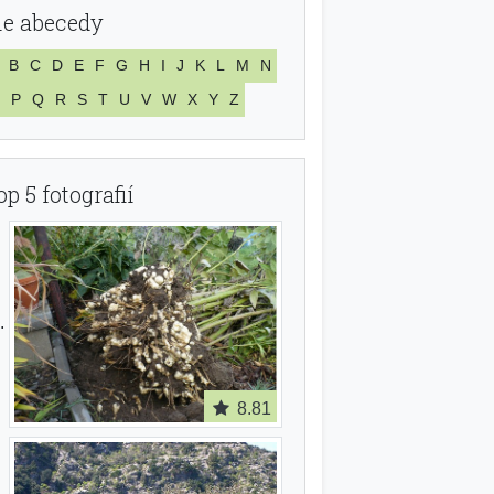
le abecedy
B
C
D
E
F
G
H
I
J
K
L
M
N
P
Q
R
S
T
U
V
W
X
Y
Z
op 5 fotografií
8.81