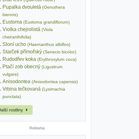
Pupalka dvouletá
(Oenothera
biennis)
Eustoma
(Eustoma grandiflorum)
Violka chejrolistá
(Viola
cheiranthifolia)
Sloní ucho
(Haemanthus albiflos)
Starček přímořský
(Senecio bicolor)
Rudodřev koka
(Erythroxylum coca)
Ptačí zob obecný
(Ligustrum
vulgare)
Anisodontea
(Anisodontea capensis)
Vrbina tečkovaná
(Lysimachia
punctata)
alší rostliny