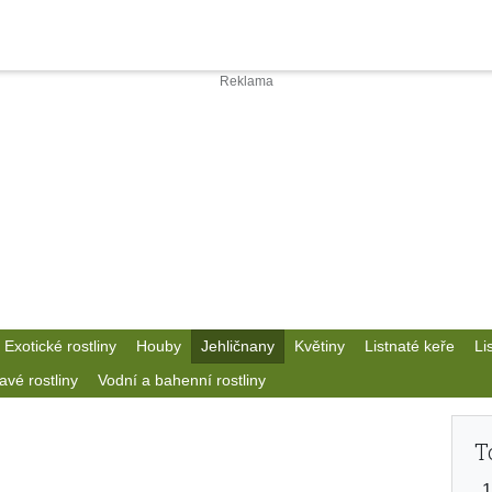
Exotické rostliny
Houby
Jehličnany
Květiny
Listnaté keře
Li
avé rostliny
Vodní a bahenní rostliny
T