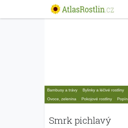
Bambusy a trávy
Bylinky a léčivé rostliny
Ovoce, zelenina
Pokojové rostliny
Popín
Smrk pichlavý