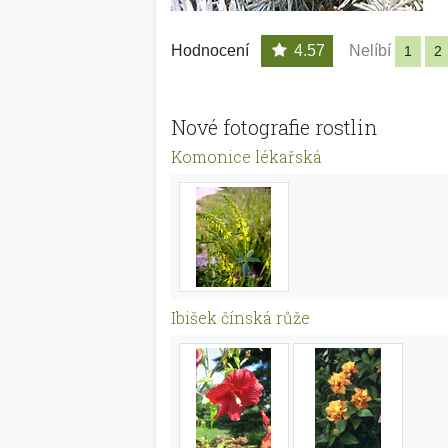
Hodnocení
4.57
Nelíbí
1
2
Nové fotografie rostlin
Komonice lékařská
Ibišek čínská růže