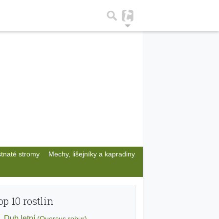
stnaté stromy
Mechy, lišejníky a kapradiny
op 10 rostlin
Dub letní
(Quercus robur)