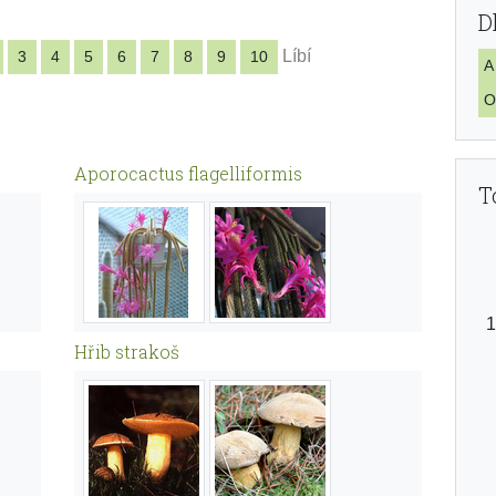
D
Líbí
3
4
5
6
7
8
9
10
A
O
Aporocactus flagelliformis
T
Hřib strakoš