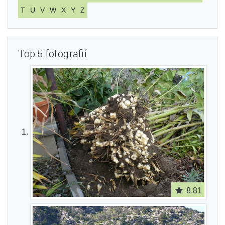
T
U
V
W
X
Y
Z
Top 5 fotografií
8.81