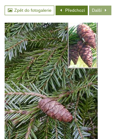
Zpět do fotogalerie
Předchozí
Další