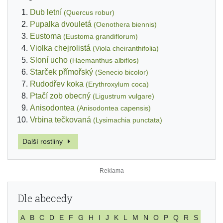
Dub letní
(Quercus robur)
Pupalka dvouletá
(Oenothera biennis)
Eustoma
(Eustoma grandiflorum)
Violka chejrolistá
(Viola cheiranthifolia)
Sloní ucho
(Haemanthus albiflos)
Starček přímořský
(Senecio bicolor)
Rudodřev koka
(Erythroxylum coca)
Ptačí zob obecný
(Ligustrum vulgare)
Anisodontea
(Anisodontea capensis)
Vrbina tečkovaná
(Lysimachia punctata)
Další rostliny
Dle abecedy
A
B
C
D
E
F
G
H
I
J
K
L
M
N
O
P
Q
R
S