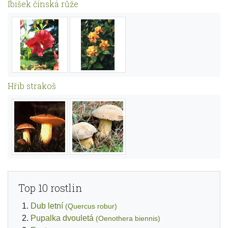
Ibišek čínská růže
Hřib strakoš
Top 10 rostlin
Dub letní
(Quercus robur)
Pupalka dvouletá
(Oenothera biennis)