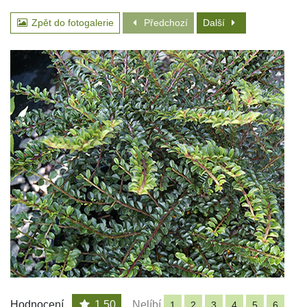
Zpět do fotogalerie
Předchozí
Další
Hodnocení
1.50
Nelíbí
1
2
3
4
5
6