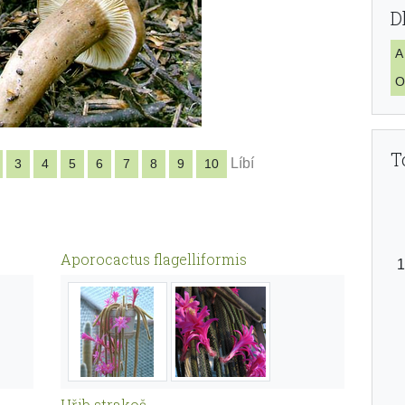
D
A
O
T
Líbí
3
4
5
6
7
8
9
10
Aporocactus flagelliformis
Hřib strakoš