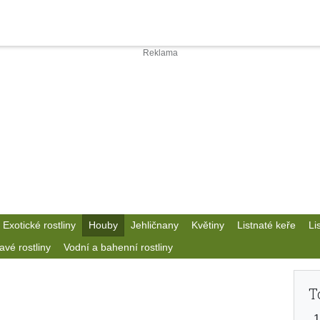
Exotické rostliny
Houby
Jehličnany
Květiny
Listnaté keře
Li
avé rostliny
Vodní a bahenní rostliny
T