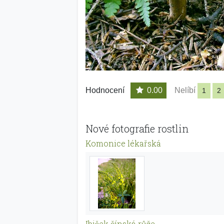
Hodnocení
0.00
Nelíbí
1
2
Nové fotografie rostlin
Komonice lékařská
Ibišek čínská růže