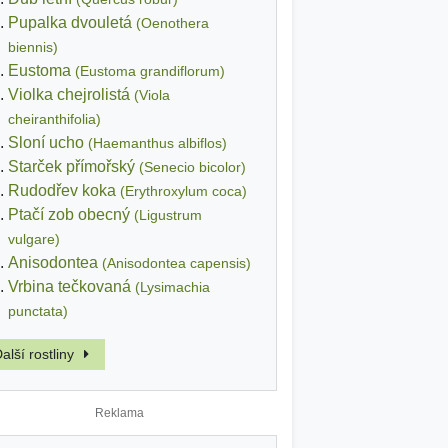
Pupalka dvouletá
(Oenothera
biennis)
Eustoma
(Eustoma grandiflorum)
Violka chejrolistá
(Viola
cheiranthifolia)
Sloní ucho
(Haemanthus albiflos)
Starček přímořský
(Senecio bicolor)
Rudodřev koka
(Erythroxylum coca)
Ptačí zob obecný
(Ligustrum
vulgare)
Anisodontea
(Anisodontea capensis)
Vrbina tečkovaná
(Lysimachia
punctata)
alší rostliny