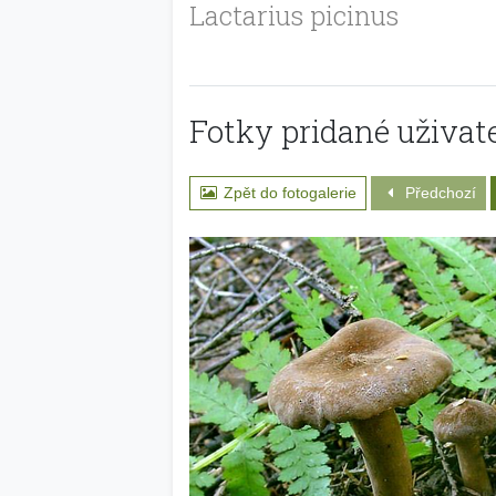
Lactarius picinus
Fotky pridané uživate
Zpět do fotogalerie
Předchozí