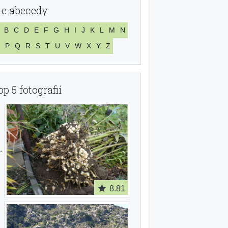
le abecedy
B
C
D
E
F
G
H
I
J
K
L
M
N
P
Q
R
S
T
U
V
W
X
Y
Z
op 5 fotografií
8.81