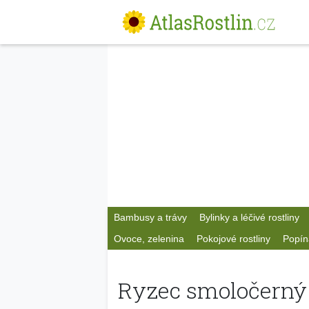
Bambusy a trávy
Bylinky a léčivé rostliny
Ovoce, zelenina
Pokojové rostliny
Popín
Ryzec smoločerný