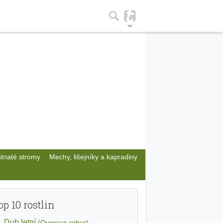
stnaté stromy
Mechy, lišejníky a kapradiny
op 10 rostlin
Dub letní
(Quercus robur)