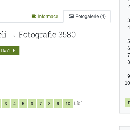
Informace
Fotogalerie (4)
li → Fotografie 3580
Další
D
Líbí
3
4
5
6
7
8
9
10