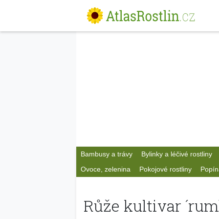
Bambusy a trávy
Bylinky a léčivé rostliny
Ovoce, zelenina
Pokojové rostliny
Popín
Růže kultivar ´rum