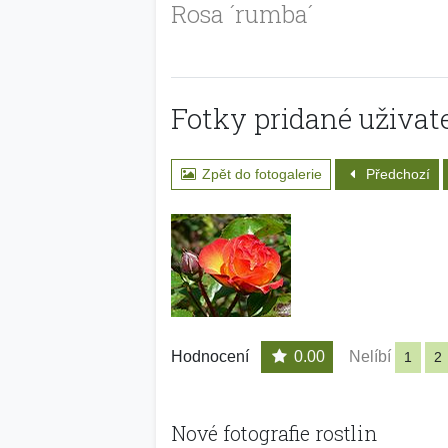
Rosa ´rumba´
Fotky pridané uživate
Zpět do fotogalerie
Předchozí
Hodnocení
0.00
Nelíbí
1
2
Nové fotografie rostlin