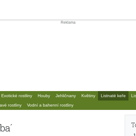
Exotické rostliny
Houby
Jehličnany
Květiny
Listnaté keře
Li
avé rostliny
Vodní a bahenní rostliny
T
ba´