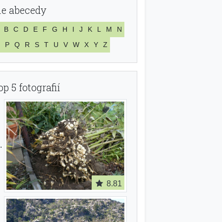
le abecedy
B
C
D
E
F
G
H
I
J
K
L
M
N
P
Q
R
S
T
U
V
W
X
Y
Z
op 5 fotografií
8.81