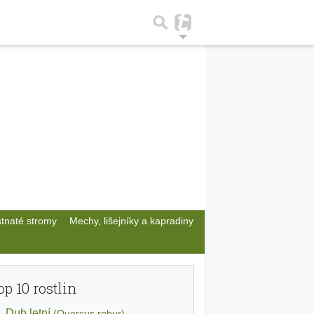
stnaté stromy
Mechy, lišejníky a kapradiny
op 10 rostlin
Dub letní
(Quercus robur)