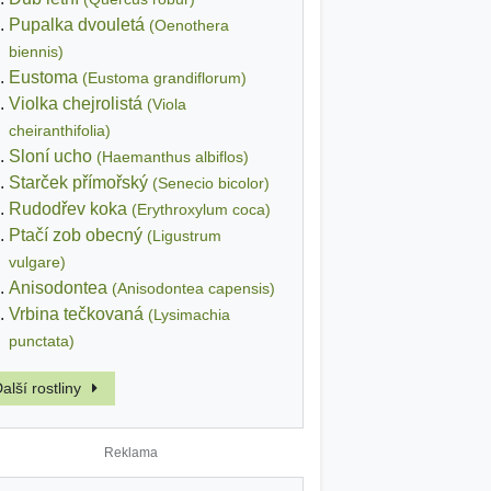
Pupalka dvouletá
(Oenothera
biennis)
Eustoma
(Eustoma grandiflorum)
Violka chejrolistá
(Viola
cheiranthifolia)
Sloní ucho
(Haemanthus albiflos)
Starček přímořský
(Senecio bicolor)
Rudodřev koka
(Erythroxylum coca)
Ptačí zob obecný
(Ligustrum
vulgare)
Anisodontea
(Anisodontea capensis)
Vrbina tečkovaná
(Lysimachia
punctata)
alší rostliny