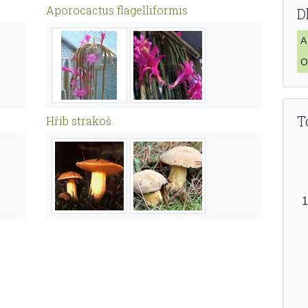
Aporocactus flagelliformis
D
A
O
T
Hřib strakoš