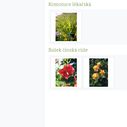
Komonice lékařská
Ibišek čínská růže