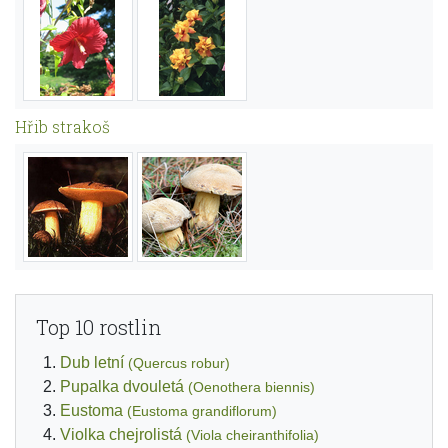
Hřib strakoš
Top 10 rostlin
Dub letní
(Quercus robur)
Pupalka dvouletá
(Oenothera biennis)
Eustoma
(Eustoma grandiflorum)
Violka chejrolistá
(Viola cheiranthifolia)