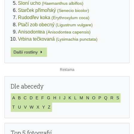
Sloní ucho
(Haemanthus albiflos)
Starček přímořský
(Senecio bicolor)
Rudodřev koka
(Erythroxylum coca)
Ptačí zob obecný
(Ligustrum vulgare)
Anisodontea
(Anisodontea capensis)
Vrbina tečkovaná
(Lysimachia punctata)
Další rostliny
Dle abecedy
A
B
C
D
E
F
G
H
I
J
K
L
M
N
O
P
Q
R
S
T
U
V
W
X
Y
Z
Top 5 fotografií