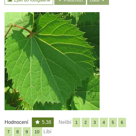
Zpět do fotogalerie
Předchozí
Další
Hodnocení
5.38
Nelíbí
1
2
3
4
5
6
Líbí
7
8
9
10