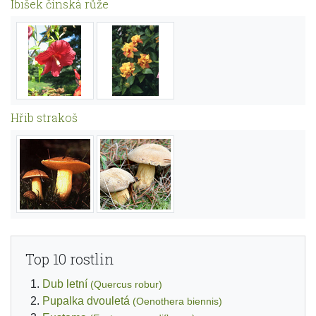
Ibišek čínská růže
Hřib strakoš
Top 10 rostlin
Dub letní
(Quercus robur)
Pupalka dvouletá
(Oenothera biennis)