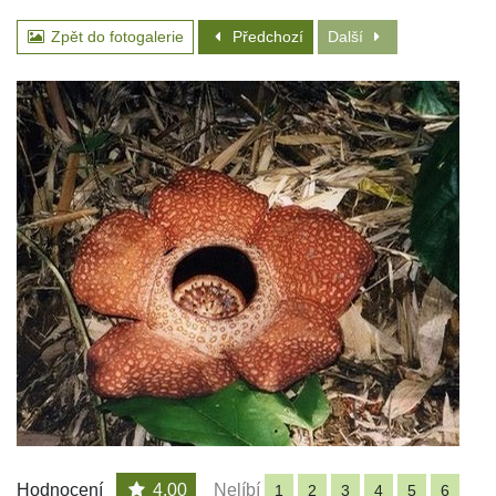
Zpět do fotogalerie
Předchozí
Další
Hodnocení
4.00
Nelíbí
1
2
3
4
5
6