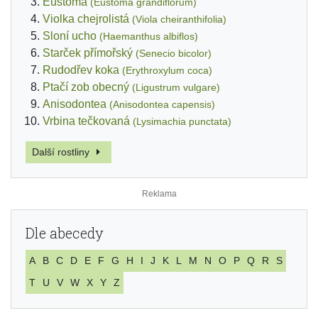
Eustoma
(Eustoma grandiflorum)
Violka chejrolistá
(Viola cheiranthifolia)
Sloní ucho
(Haemanthus albiflos)
Starček přímořský
(Senecio bicolor)
Rudodřev koka
(Erythroxylum coca)
Ptačí zob obecný
(Ligustrum vulgare)
Anisodontea
(Anisodontea capensis)
Vrbina tečkovaná
(Lysimachia punctata)
Další rostliny
Dle abecedy
A
B
C
D
E
F
G
H
I
J
K
L
M
N
O
P
Q
R
S
T
U
V
W
X
Y
Z