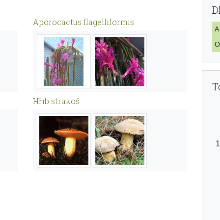
D
Aporocactus flagelliformis
A
O
T
Hřib strakoš