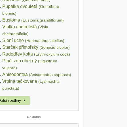
Pupalka dvouletá
(Oenothera
biennis)
Eustoma
(Eustoma grandiflorum)
Violka chejrolistá
(Viola
cheiranthifolia)
Sloní ucho
(Haemanthus albiflos)
Starček přímořský
(Senecio bicolor)
Rudodřev koka
(Erythroxylum coca)
Ptačí zob obecný
(Ligustrum
vulgare)
Anisodontea
(Anisodontea capensis)
Vrbina tečkovaná
(Lysimachia
punctata)
alší rostliny