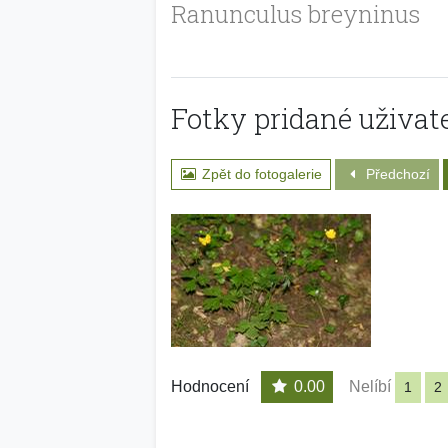
Ranunculus breyninus
Fotky pridané uživate
Zpět do fotogalerie
Předchozí
Hodnocení
0.00
Nelíbí
1
2