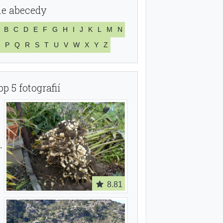
le abecedy
B
C
D
E
F
G
H
I
J
K
L
M
N
P
Q
R
S
T
U
V
W
X
Y
Z
op 5 fotografií
8.81