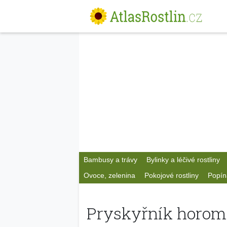
Bambusy a trávy
Bylinky a léčivé rostliny
Ovoce, zelenina
Pokojové rostliny
Popín
Pryskyřník horom