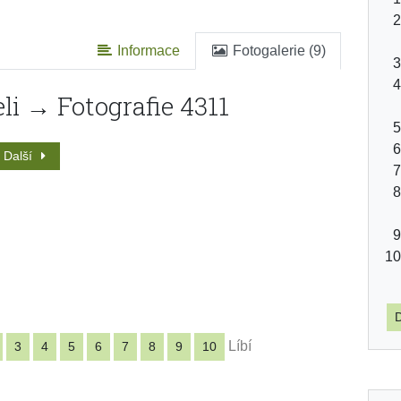
Informace
Fotogalerie (9)
li → Fotografie 4311
Další
D
Líbí
3
4
5
6
7
8
9
10