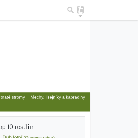
stnaté stromy
Mechy, lišejníky a kapradiny
op 10 rostlin
Dub letní
(Quercus robur)