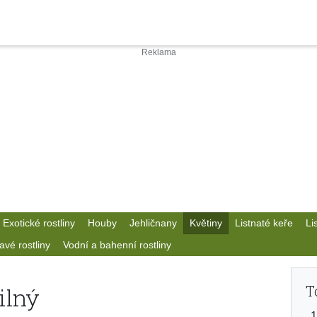
Exotické rostliny
Houby
Jehličnany
Květiny
Listnaté keře
Li
avé rostliny
Vodní a bahenní rostliny
T
ilný