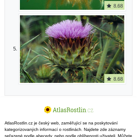
8.68
8.68
AtlasRostlin.cz je český web, zaměřující se na poskytování
kategorizovaných informací o rostlinách. Najdete zde záznamy
seřazené podle abecedy, nebo podle oblíbenosti uživateli. Můžete