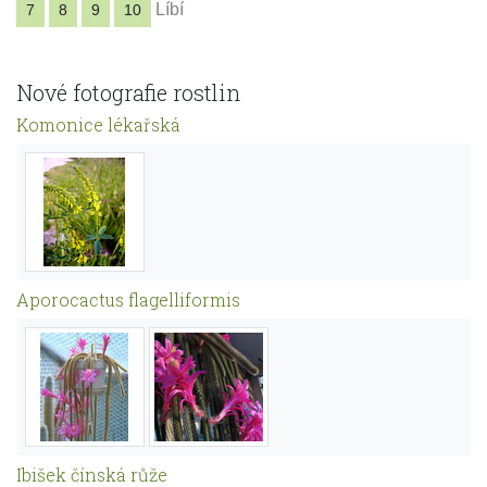
Líbí
7
8
9
10
Nové fotografie rostlin
Komonice lékařská
Aporocactus flagelliformis
Ibišek čínská růže