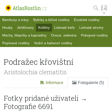
Bambusy a trávy
Bylinky a léčivé rostliny
Exotické rostliny
Houby
Jehličnany
Květiny
Listnaté keře
Listnaté stromy
Mechy, lišejníky a kapradiny
Ovoce, zelenina
Pokojové rostliny
Popínavé rostliny
Vodní a bahenní rostliny
Podražec křovištní
Aristolochia clematitis
Informace
Fotogalerie (5)
Fotky pridané uživateli →
Fotografie 6691