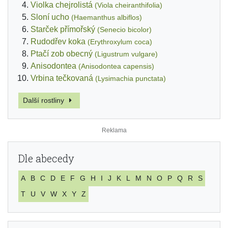
Violka chejrolistá
(Viola cheiranthifolia)
Sloní ucho
(Haemanthus albiflos)
Starček přímořský
(Senecio bicolor)
Rudodřev koka
(Erythroxylum coca)
Ptačí zob obecný
(Ligustrum vulgare)
Anisodontea
(Anisodontea capensis)
Vrbina tečkovaná
(Lysimachia punctata)
Další rostliny
Dle abecedy
A
B
C
D
E
F
G
H
I
J
K
L
M
N
O
P
Q
R
S
T
U
V
W
X
Y
Z