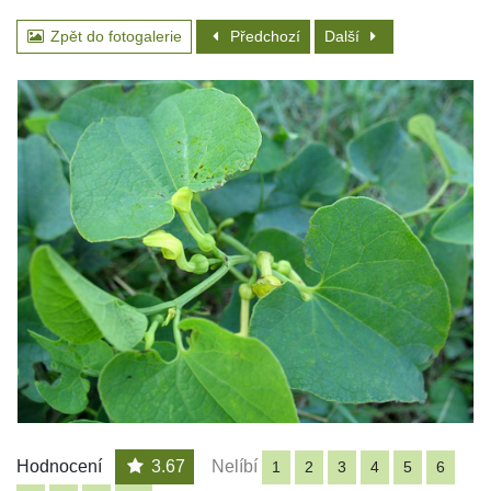
Zpět do fotogalerie
Předchozí
Další
Hodnocení
3.67
Nelíbí
1
2
3
4
5
6