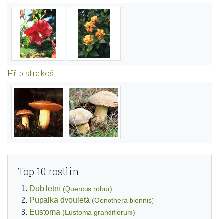
Hřib strakoš
Top 10 rostlin
Dub letní
(Quercus robur)
Pupalka dvouletá
(Oenothera biennis)
Eustoma
(Eustoma grandiflorum)