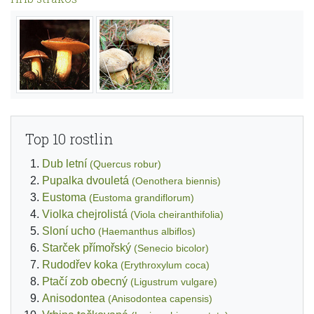
Top 10 rostlin
Dub letní
(Quercus robur)
Pupalka dvouletá
(Oenothera biennis)
Eustoma
(Eustoma grandiflorum)
Violka chejrolistá
(Viola cheiranthifolia)
Sloní ucho
(Haemanthus albiflos)
Starček přímořský
(Senecio bicolor)
Rudodřev koka
(Erythroxylum coca)
Ptačí zob obecný
(Ligustrum vulgare)
Anisodontea
(Anisodontea capensis)