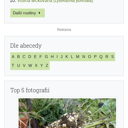
Vrbina tečkovaná
(Lysimachia punctata)
Další rostliny
Dle abecedy
A
B
C
D
E
F
G
H
I
J
K
L
M
N
O
P
Q
R
S
T
U
V
W
X
Y
Z
Top 5 fotografií