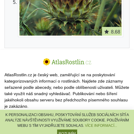
8.68
AtlasRostlin.cz je český web, zaměřující se na poskytování
kategorizovaných informací o rostlinách. Najdete zde záznamy
seřazené podle abecedy, nebo podle oblíbenosti uživateli. Můžete
také využít náš snadný vyhledávač. Publikování nebo šíření
jakéhokoli obsahu serveru bez předchozího písemného souhlasu
je zakázáno.
K PERSONALIZACI OBSAHU, POSKYTOVÁNÍ SLUŽEB SOCIÁLNÍCH SÍTÍ A
© 2026 AtlasRostlin.cz |
TISCALI MEDIA, a.s.
|
Člen skupiny
ANALÝZE NÁVŠTĚVNOSTI VYUŽÍVÁME SOUBORY COOKIE. POUŽÍVÁNÍM
DIGNITY, s.r.o.
WEBU S TÍM VYJADŘUJETE SOUHLAS.
VÍCE INFORMACÍ...
reklama
·
kontakt
ROZUMÍM