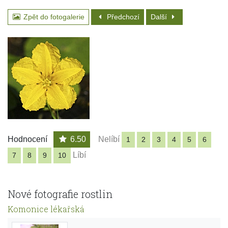
Zpět do fotogalerie
Předchozí
Další
Hodnocení
6.50
Nelíbí
1
2
3
4
5
6
Líbí
7
8
9
10
Nové fotografie rostlin
Komonice lékařská