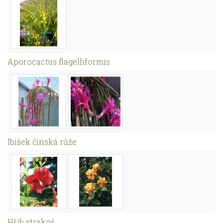
Aporocactus flagelliformis
Ibišek čínská růže
Hřib strakoš