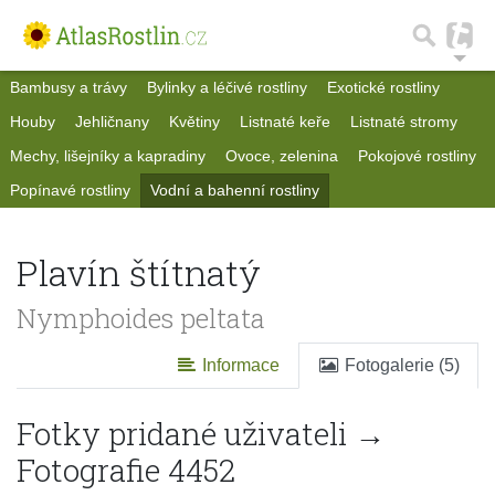
Bambusy a trávy
Bylinky a léčivé rostliny
Exotické rostliny
Houby
Jehličnany
Květiny
Listnaté keře
Listnaté stromy
Mechy, lišejníky a kapradiny
Ovoce, zelenina
Pokojové rostliny
Popínavé rostliny
Vodní a bahenní rostliny
Plavín štítnatý
Nymphoides peltata
Informace
Fotogalerie (5)
Fotky pridané uživateli →
Fotografie 4452