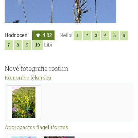
Hodnocení
4.82
Nelíbí
1
2
3
4
5
6
Líbí
7
8
9
10
Nové fotografie rostlin
Komonice lékařská
Aporocactus flagelliformis