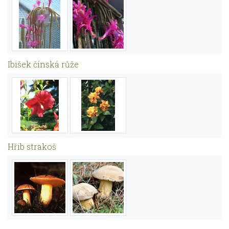
Ibišek čínská růže
Hřib strakoš