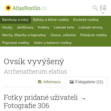
Bambusy a trávy
Bylinky a léčivé rostliny
Exotické rostliny
Houby
Jehličnany
Květiny
Listnaté keře
Listnaté stromy
Mechy, lišejníky a kapradiny
Ovoce, zelenina
Pokojové rostliny
Popínavé rostliny
Vodní a bahenní rostliny
Ovsík vyvýšený
Arrhenatherum elatius
Informace
Fotogalerie (11)
Fotky pridané uživateli →
Fotografie 306