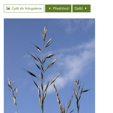
Zpět do fotogalerie
Předchozí
Další