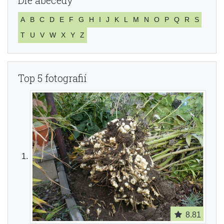
Dle abecedy
A
B
C
D
E
F
G
H
I
J
K
L
M
N
O
P
Q
R
S
T
U
V
W
X
Y
Z
Top 5 fotografií
8.81