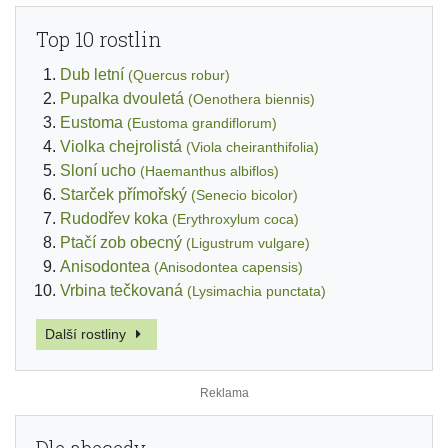
Top 10 rostlin
Dub letní
(Quercus robur)
Pupalka dvouletá
(Oenothera biennis)
Eustoma
(Eustoma grandiflorum)
Violka chejrolistá
(Viola cheiranthifolia)
Sloní ucho
(Haemanthus albiflos)
Starček přímořský
(Senecio bicolor)
Rudodřev koka
(Erythroxylum coca)
Ptačí zob obecný
(Ligustrum vulgare)
Anisodontea
(Anisodontea capensis)
Vrbina tečkovaná
(Lysimachia punctata)
Další rostliny