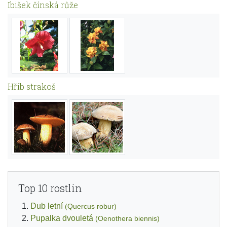
Ibišek čínská růže
Hřib strakoš
Top 10 rostlin
Dub letní
(Quercus robur)
Pupalka dvouletá
(Oenothera biennis)