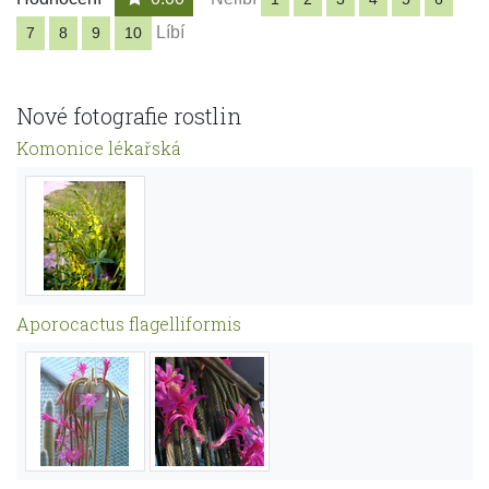
Líbí
7
8
9
10
Nové fotografie rostlin
Komonice lékařská
Aporocactus flagelliformis