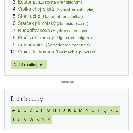
Eustoma
(Eustoma grandiflorum)
Violka chejrolistá
(Viola cheiranthifolia)
Sloní ucho
(Haemanthus albiflos)
Starček přímořský
(Senecio bicolor)
Rudodřev koka
(Erythroxylum coca)
Ptačí zob obecný
(Ligustrum vulgare)
Anisodontea
(Anisodontea capensis)
Vrbina tečkovaná
(Lysimachia punctata)
Další rostliny
Dle abecedy
A
B
C
D
E
F
G
H
I
J
K
L
M
N
O
P
Q
R
S
T
U
V
W
X
Y
Z