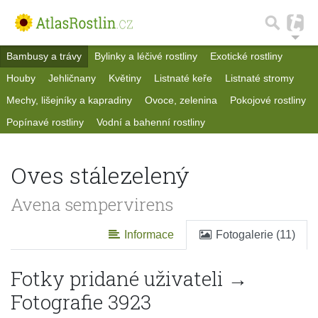
Bambusy a trávy
Bylinky a léčivé rostliny
Exotické rostliny
Houby
Jehličnany
Květiny
Listnaté keře
Listnaté stromy
Mechy, lišejníky a kapradiny
Ovoce, zelenina
Pokojové rostliny
Popínavé rostliny
Vodní a bahenní rostliny
Oves stálezelený
Avena sempervirens
Informace
Fotogalerie (11)
Fotky pridané uživateli →
Fotografie 3923