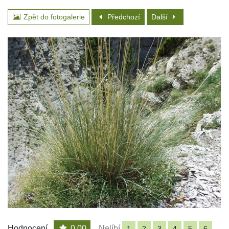
Zpět do fotogalerie
Předchozí
Další
Hodnocení
0.00
Nelíbí
1
2
3
4
5
6