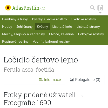
Bambusy a trávy
Bylinky a léčivé rostliny
Exotické rostliny
Houby
Jehličnany
Květiny
Listnaté keře
Listnaté stromy
Mechy, lišejníky a kapradiny
Ovoce, zelenina
Pokojové rostliny
Popínavé rostliny
Vodní a bahenní rostliny
Ločidlo čertovo lejno
Ferula assa-foetida
Informace
Fotogalerie (3)
Fotky pridané uživateli →
Fotografie 1690