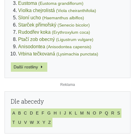
Eustoma
(Eustoma grandiflorum)
Violka chejrolistá
(Viola cheiranthifolia)
Sloní ucho
(Haemanthus albiflos)
Starček přímořský
(Senecio bicolor)
Rudodřev koka
(Erythroxylum coca)
Ptačí zob obecný
(Ligustrum vulgare)
Anisodontea
(Anisodontea capensis)
Vrbina tečkovaná
(Lysimachia punctata)
Další rostliny
Dle abecedy
A
B
C
D
E
F
G
H
I
J
K
L
M
N
O
P
Q
R
S
T
U
V
W
X
Y
Z