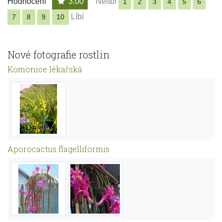
Hodnocení
3.00
Nelíbí
1
2
3
4
5
6
Líbí
7
8
9
10
Nové fotografie rostlin
Komonice lékařská
Aporocactus flagelliformis