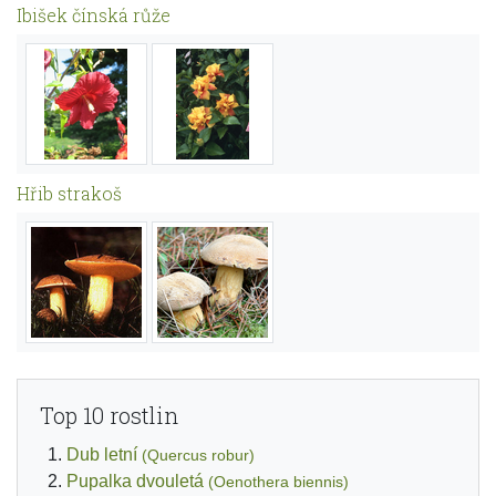
Ibišek čínská růže
Hřib strakoš
Top 10 rostlin
Dub letní
(Quercus robur)
Pupalka dvouletá
(Oenothera biennis)