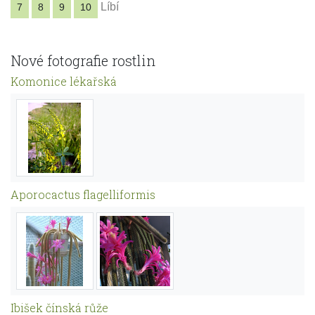
Líbí
7
8
9
10
Nové fotografie rostlin
Komonice lékařská
Aporocactus flagelliformis
Ibišek čínská růže