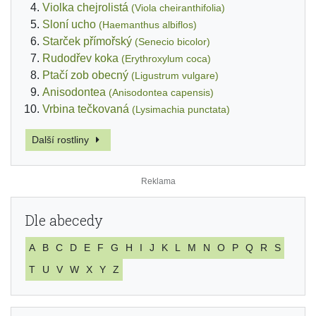
Violka chejrolistá
(Viola cheiranthifolia)
Sloní ucho
(Haemanthus albiflos)
Starček přímořský
(Senecio bicolor)
Rudodřev koka
(Erythroxylum coca)
Ptačí zob obecný
(Ligustrum vulgare)
Anisodontea
(Anisodontea capensis)
Vrbina tečkovaná
(Lysimachia punctata)
Další rostliny
Dle abecedy
A
B
C
D
E
F
G
H
I
J
K
L
M
N
O
P
Q
R
S
T
U
V
W
X
Y
Z