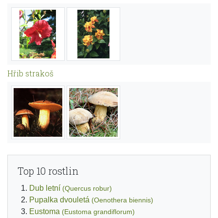
Hřib strakoš
Top 10 rostlin
Dub letní
(Quercus robur)
Pupalka dvouletá
(Oenothera biennis)
Eustoma
(Eustoma grandiflorum)