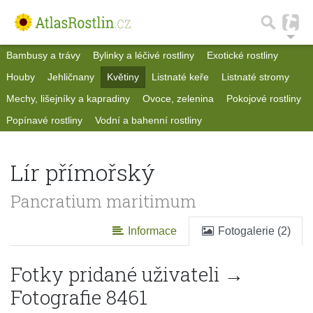
Bambusy a trávy
Bylinky a léčivé rostliny
Exotické rostliny
Houby
Jehličnany
Květiny
Listnaté keře
Listnaté stromy
Mechy, lišejníky a kapradiny
Ovoce, zelenina
Pokojové rostliny
Popínavé rostliny
Vodní a bahenní rostliny
Lír přímořský
Pancratium maritimum
Informace
Fotogalerie (2)
Fotky pridané uživateli →
Fotografie 8461