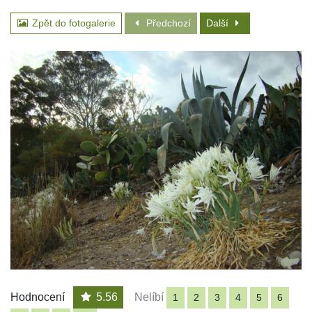
Zpět do fotogalerie
Předchozí
Další
Hodnocení
5.56
Nelíbí
1
2
3
4
5
6