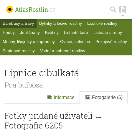
Bambusy a trávy
Bylinky a léčivé rostliny
Exotické rostliny
Houby
Jehličnany
Květiny
Listnaté keře
Listnaté stromy
Mechy, lišejníky a kapradiny
Ovoce, zelenina
Pokojové rostliny
Popínavé rostliny
Vodní a bahenní rostliny
Lipnice cibulkatá
Poa bulbosa
Informace
Fotogalerie (6)
Fotky pridané uživateli →
Fotografie 6205