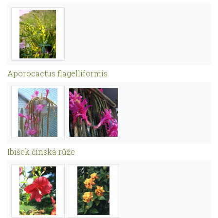
Aporocactus flagelliformis
Ibišek čínská růže