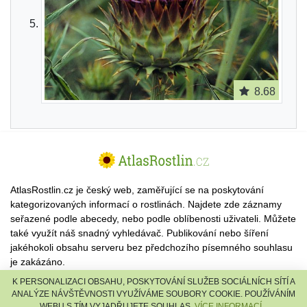
8.68
AtlasRostlin.cz je český web, zaměřující se na poskytování
kategorizovaných informací o rostlinách. Najdete zde záznamy
seřazené podle abecedy, nebo podle oblíbenosti uživateli. Můžete
také využít náš snadný vyhledávač. Publikování nebo šíření
jakéhokoli obsahu serveru bez předchozího písemného souhlasu
je zakázáno.
K PERSONALIZACI OBSAHU, POSKYTOVÁNÍ SLUŽEB SOCIÁLNÍCH SÍTÍ A
© 2026 AtlasRostlin.cz |
TISCALI MEDIA, a.s.
|
Člen skupiny
ANALÝZE NÁVŠTĚVNOSTI VYUŽÍVÁME SOUBORY COOKIE. POUŽÍVÁNÍM
DIGNITY, s.r.o.
WEBU S TÍM VYJADŘUJETE SOUHLAS.
VÍCE INFORMACÍ...