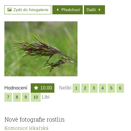
Zpět do fotogalerie
Předchozí
Další
Hodnocení
10.00
Nelíbí
1
2
3
4
5
6
Líbí
7
8
9
10
Nové fotografie rostlin
Komonice lékařská