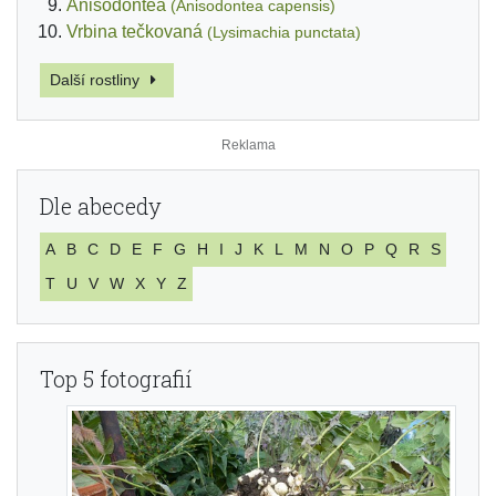
Anisodontea
(Anisodontea capensis)
Vrbina tečkovaná
(Lysimachia punctata)
Další rostliny
Dle abecedy
A
B
C
D
E
F
G
H
I
J
K
L
M
N
O
P
Q
R
S
T
U
V
W
X
Y
Z
Top 5 fotografií