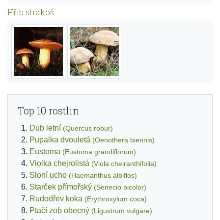
Hřib strakoš
Top 10 rostlin
Dub letní
(Quercus robur)
Pupalka dvouletá
(Oenothera biennis)
Eustoma
(Eustoma grandiflorum)
Violka chejrolistá
(Viola cheiranthifolia)
Sloní ucho
(Haemanthus albiflos)
Starček přímořský
(Senecio bicolor)
Rudodřev koka
(Erythroxylum coca)
Ptačí zob obecný
(Ligustrum vulgare)