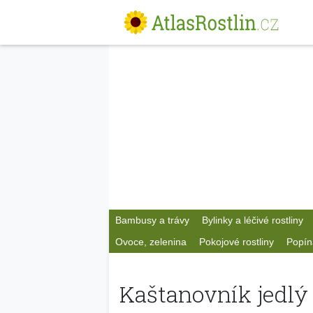
Bambusy a trávy
Bylinky a léčivé rostliny
Ovoce, zelenina
Pokojové rostliny
Popín
Kaštanovník jedlý