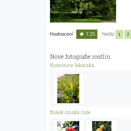
Hodnocení
7.25
Nelíbí
1
2
Nové fotografie rostlin
Komonice lékařská
Ibišek čínská růže