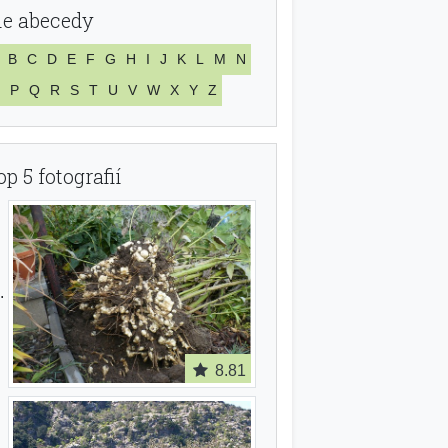
le abecedy
B
C
D
E
F
G
H
I
J
K
L
M
N
P
Q
R
S
T
U
V
W
X
Y
Z
op 5 fotografií
8.81