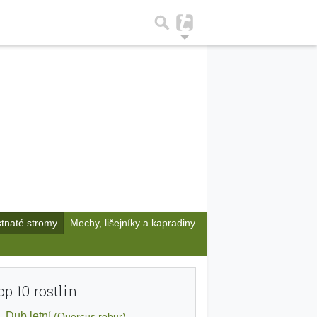
stnaté stromy
Mechy, lišejníky a kapradiny
op 10 rostlin
Dub letní
(Quercus robur)