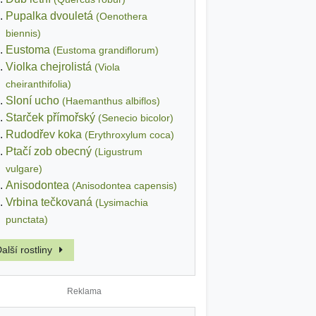
Pupalka dvouletá
(Oenothera
biennis)
Eustoma
(Eustoma grandiflorum)
Violka chejrolistá
(Viola
cheiranthifolia)
Sloní ucho
(Haemanthus albiflos)
Starček přímořský
(Senecio bicolor)
Rudodřev koka
(Erythroxylum coca)
Ptačí zob obecný
(Ligustrum
vulgare)
Anisodontea
(Anisodontea capensis)
Vrbina tečkovaná
(Lysimachia
punctata)
alší rostliny