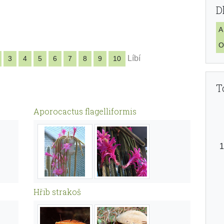
D
A
O
Líbí
3
4
5
6
7
8
9
10
T
Aporocactus flagelliformis
Hřib strakoš