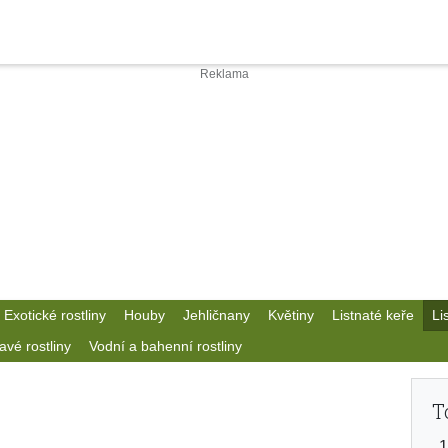
Exotické rostliny
Houby
Jehličnany
Květiny
Listnaté keře
Li
avé rostliny
Vodní a bahenní rostliny
T