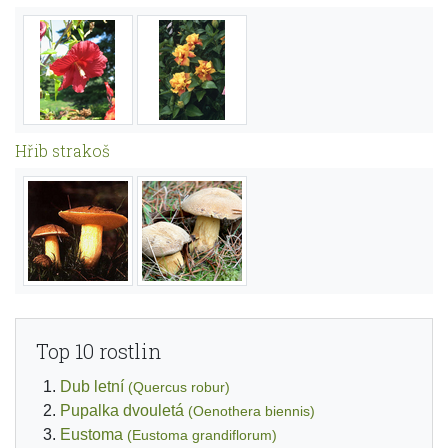
Hřib strakoš
Top 10 rostlin
Dub letní
(Quercus robur)
Pupalka dvouletá
(Oenothera biennis)
Eustoma
(Eustoma grandiflorum)