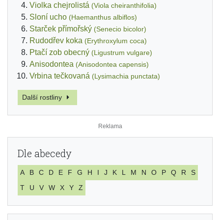
Violka chejrolistá
(Viola cheiranthifolia)
Sloní ucho
(Haemanthus albiflos)
Starček přímořský
(Senecio bicolor)
Rudodřev koka
(Erythroxylum coca)
Ptačí zob obecný
(Ligustrum vulgare)
Anisodontea
(Anisodontea capensis)
Vrbina tečkovaná
(Lysimachia punctata)
Další rostliny
Dle abecedy
A
B
C
D
E
F
G
H
I
J
K
L
M
N
O
P
Q
R
S
T
U
V
W
X
Y
Z