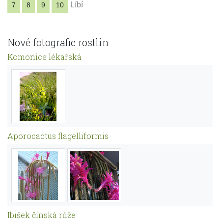
Líbí
7
8
9
10
Nové fotografie rostlin
Komonice lékařská
Aporocactus flagelliformis
Ibišek čínská růže