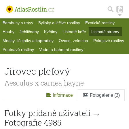
Bambusy a trávy
Bylinky a léčivé rostliny
Exotické rostliny
Houby
Jehličnany
Květiny
Listnaté keře
Listnaté stromy
Mechy, lišejníky a kapradiny
Ovoce, zelenina
Pokojové rostliny
Popínavé rostliny
Vodní a bahenní rostliny
Jírovec pleťový
Aesculus x carnea hayne
Informace
Fotogalerie (3)
Fotky pridané uživateli →
Fotografie 4985