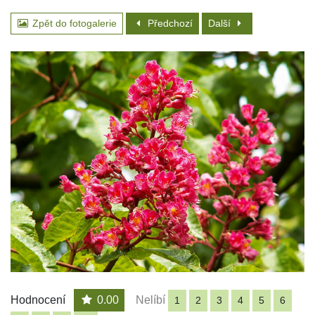
Zpět do fotogalerie
Předchozí
Další
Hodnocení
0.00
Nelíbí
1
2
3
4
5
6