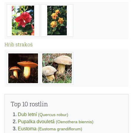
Hřib strakoš
Top 10 rostlin
Dub letní
(Quercus robur)
Pupalka dvouletá
(Oenothera biennis)
Eustoma
(Eustoma grandiflorum)