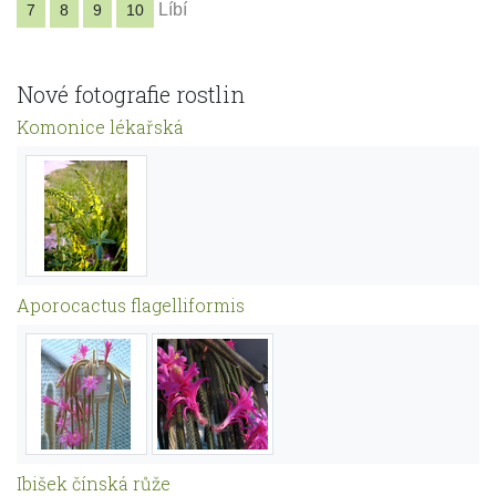
Líbí
7
8
9
10
Nové fotografie rostlin
Komonice lékařská
Aporocactus flagelliformis
Ibišek čínská růže