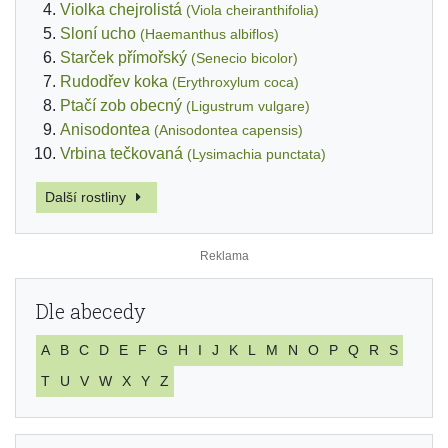
Violka chejrolistá
(Viola cheiranthifolia)
Sloní ucho
(Haemanthus albiflos)
Starček přímořský
(Senecio bicolor)
Rudodřev koka
(Erythroxylum coca)
Ptačí zob obecný
(Ligustrum vulgare)
Anisodontea
(Anisodontea capensis)
Vrbina tečkovaná
(Lysimachia punctata)
Další rostliny
Dle abecedy
A
B
C
D
E
F
G
H
I
J
K
L
M
N
O
P
Q
R
S
T
U
V
W
X
Y
Z