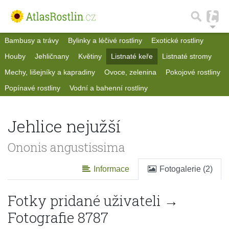
Bambusy a trávy
Bylinky a léčivé rostliny
Exotické rostliny
Houby
Jehličnany
Květiny
Listnaté keře
Listnaté stromy
Mechy, lišejníky a kapradiny
Ovoce, zelenina
Pokojové rostliny
Popínavé rostliny
Vodní a bahenní rostliny
Jehlice nejužší
Ononis angustissima
Informace
Fotogalerie (2)
Fotky pridané uživateli →
Fotografie 8787