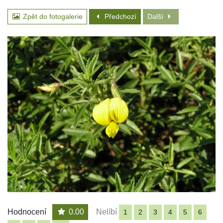
Zpět do fotogalerie
Předchozí
Další
Hodnocení
0.00
Nelíbí
1
2
3
4
5
6